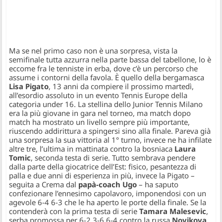
Ma se nel primo caso non è una sorpresa, vista la
semifinale tutta azzurra nella parte bassa del tabellone, lo è
eccome fra le tenniste in erba, dove c’è un percorso che
assume i contorni della favola. È quello della bergamasca
Lisa Pigato
, 13 anni da compiere il prossimo martedì,
all’esordio assoluto in un evento Tennis Europe della
categoria under 16. La stellina dello Junior Tennis Milano
era la più giovane in gara nel torneo, ma match dopo
match ha mostrato un livello sempre più importante,
riuscendo addirittura a spingersi sino alla finale. Pareva già
una sorpresa la sua vittoria al 1° turno, invece ne ha infilate
altre tre, l’ultima in mattinata contro la bosniaca
Laura
Tomic
, seconda testa di serie. Tutto sembrava pendere
dalla parte della giocatrice dell’Est: fisico, pesantezza di
palla e due anni di esperienza in più, invece la Pigato –
seguita a Crema dal
papà-coach Ugo
– ha saputo
confezionare l’ennesimo capolavoro, imponendosi con un
agevole 6-4 6-3 che le ha aperto le porte della finale. Se la
contenderà con la prima testa di serie
Tamara Malesevic
,
serba promossa per 6-2 3-6 6-4 contro la russa
Novikova
,