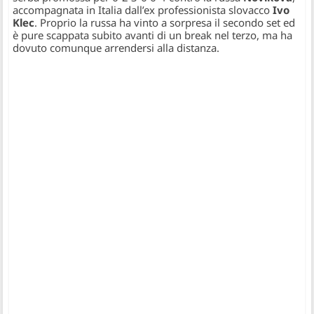
accompagnata in Italia dall’ex professionista slovacco
Ivo
Klec
. Proprio la russa ha vinto a sorpresa il secondo set ed
è pure scappata subito avanti di un break nel terzo, ma ha
dovuto comunque arrendersi alla distanza.