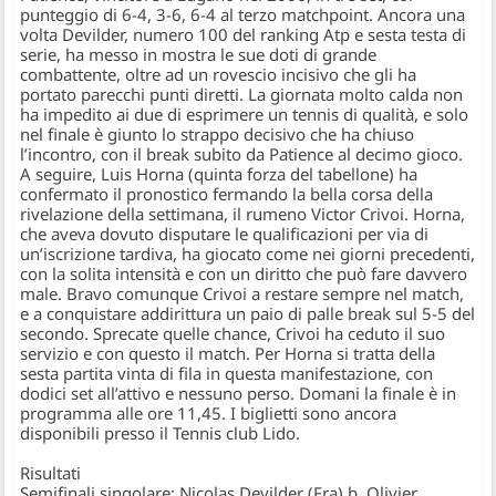
punteggio di 6-4, 3-6, 6-4 al terzo matchpoint. Ancora una
volta Devilder, numero 100 del ranking Atp e sesta testa di
serie, ha messo in mostra le sue doti di grande
combattente, oltre ad un rovescio incisivo che gli ha
portato parecchi punti diretti. La giornata molto calda non
ha impedito ai due di esprimere un tennis di qualità, e solo
nel finale è giunto lo strappo decisivo che ha chiuso
l’incontro, con il break subito da Patience al decimo gioco.
A seguire, Luis Horna (quinta forza del tabellone) ha
confermato il pronostico fermando la bella corsa della
rivelazione della settimana, il rumeno Victor Crivoi. Horna,
che aveva dovuto disputare le qualificazioni per via di
un’iscrizione tardiva, ha giocato come nei giorni precedenti,
con la solita intensità e con un diritto che può fare davvero
male. Bravo comunque Crivoi a restare sempre nel match,
e a conquistare addirittura un paio di palle break sul 5-5 del
secondo. Sprecate quelle chance, Crivoi ha ceduto il suo
servizio e con questo il match. Per Horna si tratta della
sesta partita vinta di fila in questa manifestazione, con
dodici set all’attivo e nessuno perso. Domani la finale è in
programma alle ore 11,45. I biglietti sono ancora
disponibili presso il Tennis club Lido.
Risultati
Semifinali singolare: Nicolas Devilder (Fra) b. Olivier