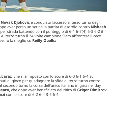
a
Novak Djokovic
e conquista l’accesso al terzo turno degli
 dopo aver perso un set nella partita di esordio contro
Nishesh
o per strada battendo con il punteggio di 6-1 6-7(4) 6-3 6-2 il
. Al terzo turno il 24 volte campione Slam affronterà il ceco
 avuto la meglio su
Reilly Opelka
.
Alcaraz
, che si è imposto con lo score di 6-0 6-1 6-4 su
nuti di gioco per guadagnare la sfida di terzo turno contro
l secondo turno la corsa dell’unico italiano in gara nel day
ssaro
, che dopo aver beneficiato del ritiro di
Grigor Dimitrov
nzi
con lo score di 6-2 6-4 3-6 6-4.