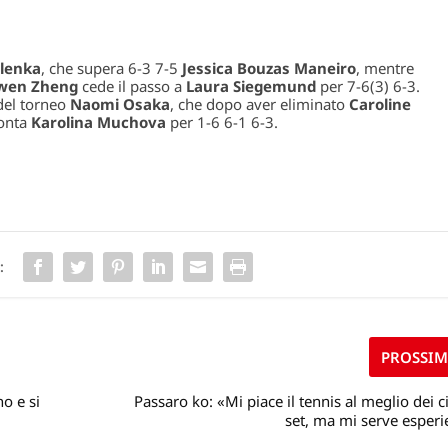
lenka
, che supera 6-3 7-5
Jessica Bouzas Maneiro
, mentre
wen Zheng
cede il passo a
Laura Siegemund
per 7-6(3) 6-3.
 del torneo
Naomi Osaka
, che dopo aver eliminato
Caroline
monta
Karolina Muchova
per 1-6 6-1 6-3.
:
PROSSI
o e si
Passaro ko: «Mi piace il tennis al meglio dei 
set, ma mi serve esper