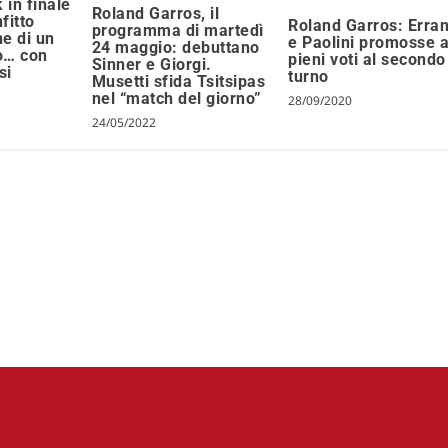
in finale
Roland Garros, il
fitto
Roland Garros: Erran
programma di martedì
ne di un
e Paolini promosse 
24 maggio: debuttano
o… con
pieni voti al secondo
Sinner e Giorgi.
si
turno
Musetti sfida Tsitsipas
nel “match del giorno”
28/09/2020
24/05/2022