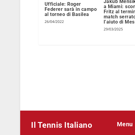
Jakub Mensik 
Ufficiale: Roger
a Miami: scon
Federer sarà in campo
Fritz al termi
al torneo di Basilea
match serrat
26/04/2022
l’aiuto di Mes
29/03/2025
Il Tennis Italiano
Menu