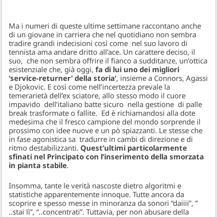
Ma i numeri di queste ultime settimane raccontano anche
di un giovane in carriera che nel quotidiano non sembra
tradire grandi indecisioni così come nel suo lavoro di
tennista ama andare dritto all’ace. Un carattere deciso, il
suo, che non sembra offrire il fianco a sudditanze, un’ottica
esistenziale che, già oggi,
fa di lui uno dei migliori
‘service-returner’ della storia’
, insieme a Connors, Agassi
e Djokovic. E così come nell’incertezza prevale la
temerarietà dell’ex sciatore, allo stesso modo il cuore
impavido dell’italiano batte sicuro nella gestione di palle
break trasformate o fallite. Ed è richiamandosi alla dote
medesima che il fresco campione del mondo sorprende il
prossimo con idee nuove e un pò spiazzanti. Le stesse che
in fase agonistica sa tradurre in cambi di direzione e di
ritmo destabilizzanti.
Quest’ultimi particolarmente
sfinati nel Principato con l’inserimento della smorzata
in pianta stabile
.
Insomma, tante le verità nascoste dietro algoritmi e
statistiche apparentemente innoque. Tutte ancora da
scoprire e spesso messe in minoranza da sonori “daiiii”, ”
..stai lì”, “..concentrati”. Tuttavia, per non abusare della