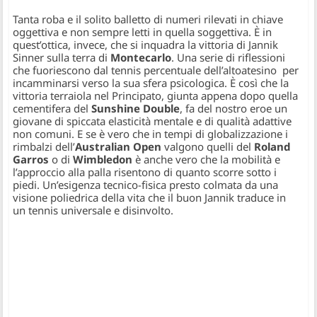
Tanta roba e il solito balletto di numeri rilevati in chiave
oggettiva e non sempre letti in quella soggettiva. È in
quest’ottica, invece, che si inquadra la vittoria di Jannik
Sinner sulla terra di
Montecarlo
. Una serie di riflessioni
che fuoriescono dal tennis percentuale dell’altoatesino per
incamminarsi verso la sua sfera psicologica. È così che la
vittoria terraiola nel Principato, giunta appena dopo quella
cementifera del
Sunshine Double
, fa del nostro eroe un
giovane di spiccata elasticità mentale e di qualità adattive
non comuni. E se è vero che in tempi di globalizzazione i
rimbalzi dell’
Australian Open
valgono quelli del
Roland
Garros
o di
Wimbledon
è anche vero che la mobilità e
l’approccio alla palla risentono di quanto scorre sotto i
piedi. Un’esigenza tecnico-fisica presto colmata da una
visione poliedrica della vita che il buon Jannik traduce in
un tennis universale e disinvolto.