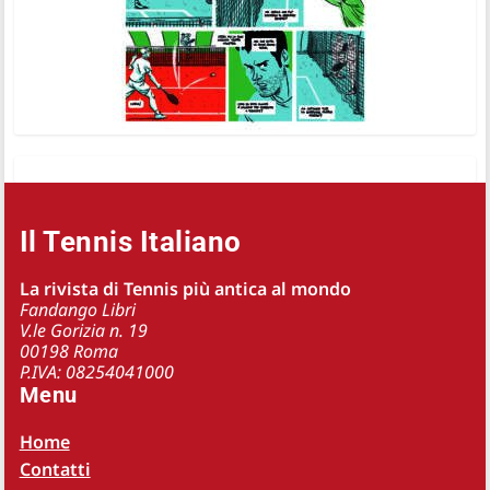
Il Tennis Italiano
La rivista di Tennis più antica al mondo
Fandango Libri
V.le Gorizia n. 19
00198 Roma
P.IVA: 08254041000
Menu
Home
Contatti