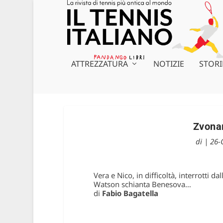
ATTREZZATURA
NOTIZIE
STORI
Zvonar
di
|
26-
Vera e Nico, in difficoltà, interrotti d
Watson schianta Benesova…
di
Fabio Bagatella