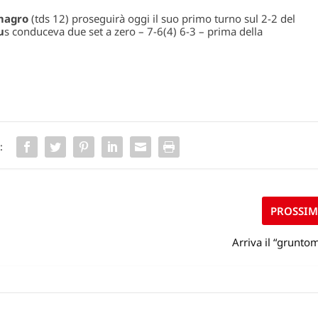
magro
(tds 12) proseguirà oggi il suo primo turno sul 2-2 del
u
s conduceva due set a zero – 7-6(4) 6-3 – prima della
:
PROSSI
Arriva il “grunto