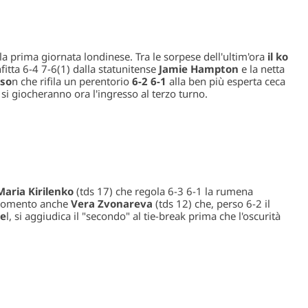
 la prima giornata londinese. Tra le sorpese dell'ultim'ora
il ko
fitta 6-4 7-6(1) dalla statunitense
Jamie Hampton
e la netta
so
n che rifila un perentorio
6-2 6-1
alla ben più esperta ceca
i giocheranno ora l'ingresso al terzo turno.
Maria Kirilenko
(tds 17) che regola 6-3 6-1 la rumena
l momento anche
Vera Zvonareva
(tds 12) che, perso 6-2 il
e
l, si aggiudica il "secondo" al tie-break prima che l'oscurità