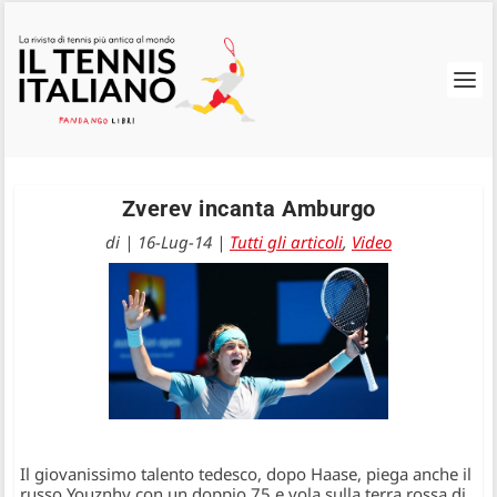
Zverev incanta Amburgo
di
|
16-Lug-14
|
Tutti gli articoli
,
Video
Il giovanissimo talento tedesco, dopo Haase, piega anche il
russo Youznhy con un doppio 75 e vola sulla terra rossa di