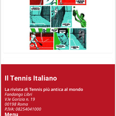
Il Tennis Italiano
La rivista di Tennis più antica al mondo
Fandango Libri
V.le Gorizia n. 19
00198 Roma
P.IVA: 08254041000
Menu