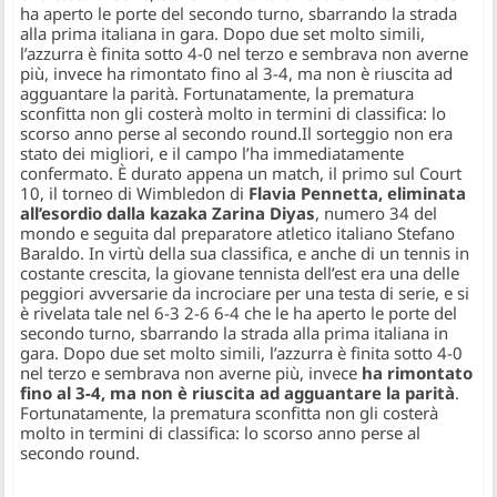
ha aperto le porte del secondo turno, sbarrando la strada
alla prima italiana in gara. Dopo due set molto simili,
l’azzurra è finita sotto 4-0 nel terzo e sembrava non averne
più, invece ha rimontato fino al 3-4, ma non è riuscita ad
agguantare la parità. Fortunatamente, la prematura
sconfitta non gli costerà molto in termini di classifica: lo
scorso anno perse al secondo round.
Il sorteggio non era
stato dei migliori, e il campo l’ha immediatamente
confermato. È durato appena un match, il primo sul Court
10, il torneo di Wimbledon di
Flavia Pennetta, eliminata
all’esordio dalla kazaka Zarina Diyas
, numero 34 del
mondo e seguita dal preparatore atletico italiano Stefano
Baraldo. In virtù della sua classifica, e anche di un tennis in
costante crescita, la giovane tennista dell’est era una delle
peggiori avversarie da incrociare per una testa di serie, e si
è rivelata tale nel 6-3 2-6 6-4 che le ha aperto le porte del
secondo turno, sbarrando la strada alla prima italiana in
gara. Dopo due set molto simili, l’azzurra è finita sotto 4-0
nel terzo e sembrava non averne più, invece
ha rimontato
fino al 3-4, ma non è riuscita ad agguantare la parità
.
Fortunatamente, la prematura sconfitta non gli costerà
molto in termini di classifica: lo scorso anno perse al
secondo round.