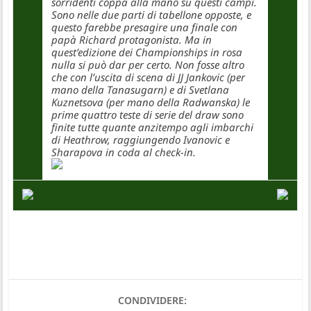
sorridenti coppa alla mano su questi campi.
Sono nelle due parti di tabellone opposte, e
questo farebbe presagire una finale con
papà Richard protagonista. Ma in
quest’edizione dei Championships in rosa
nulla si può dar per certo. Non fosse altro
che con l’uscita di scena di JJ Jankovic (per
mano della Tanasugarn) e di Svetlana
Kuznetsova (per mano della Radwanska) le
prime quattro teste di serie del draw sono
finite tutte quante anzitempo agli imbarchi
di Heathrow, raggiungendo Ivanovic e
Sharapova in coda al check-in.
CONDIVIDERE: