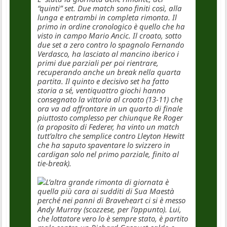
“quinti” set. Due match sono finiti così, alla
lunga e entrambi in completa rimonta. Il
primo in ordine cronologico è quello che ha
visto in campo Mario Ancic. Il croato, sotto
due set a zero contro lo spagnolo Fernando
Verdasco, ha lasciato al mancino iberico i
primi due parziali per poi rientrare,
recuperando anche un break nella quarta
partita. Il quinto e decisivo set ha fatto
storia a sé, ventiquattro giochi hanno
consegnato la vittoria al croato (13-11) che
ora va ad affrontare in un quarto di finale
piuttosto complesso per chiunque Re Roger
(a proposito di Federer, ha vinto un match
tutt’altro che semplice contro Lleyton Hewitt
che ha saputo spaventare lo svizzero in
cardigan solo nel primo parziale, finito al
tie-break).
L’altra grande rimonta di giornata è
quella più cara ai sudditi di Sua Maestà
perché nei panni di Braveheart ci si è messo
Andy Murray (scozzese, per l’appunto). Lui,
che lottatore vero lo è sempre stato, è partito