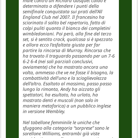
male contro un Richard Gasquet caldo e
determinato a difendere i punti della
semifinale conquistata sui prati dell’All
England Club nel 2007. Il francesino ha
sciorinato il solito bel repertorio, fatto di
colpi puliti quanto il bianco dei completini
wimbledoniani. Poi però, alla fine del terzo
set, si è sentito crack, qualcosa si è spezzato
e allora ecco l’asfaltata giusta per far
partire la rincorsa di Murray. Rincorsa che
ha trovato il traguardo passando per un 7-6
6-2 6-4 (nei soli parziali conclusivi,
ovviamente) che ha mostrato ancora una
volta, ammesso che ve ne fosse il bisogno, la
combattività dell’uno e la scioglievolezza
dell’altro. Esaltato al massimo, passo passo
lungo la rimonta, Andy ha aizzato gli
spettatori, ha esultato, ha urlato, ha
mostrato denti e muscoli (non solo in
maniera metaforica) a un pubblico inglese
in versione Wembley.
Nel tabellone femminile le uniche che
sfuggono alla categoria “sorprese” sono le
sorellone Williams, entrambi già viste