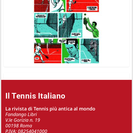
Il Tennis Italiano
La rivista di Tennis più antica al mondo
Fandango Libri
V.le Gorizia n. 19
00198 Roma
P.IVA: 08254041000