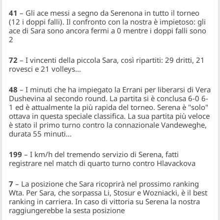
41
– Gli ace messi a segno da Serenona in tutto il torneo
(12 i doppi falli). Il confronto con la nostra è impietoso: gli
ace di Sara sono ancora fermi a 0 mentre i doppi falli sono
2
72
– I vincenti della piccola Sara, così ripartiti: 29 dritti, 21
rovesci e 21 volleys…
48
– I minuti che ha impiegato la Errani per liberarsi di Vera
Dushevina al secondo round. La partita si è conclusa 6-0 6-
1 ed è attualmente la più rapida del torneo. Serena è "solo"
ottava in questa speciale classifica. La sua partita più veloce
è stato il primo turno contro la connazionale Vandeweghe,
durata 55 minuti…
199
– I km/h del tremendo servizio di Serena, fatti
registrare nel match di quarto turno contro Hlavackova
7
– La posizione che Sara ricoprirà nel prossimo ranking
Wta. Per Sara, che sorpassa Li, Stosur e Wozniacki, è il best
ranking in carriera. In caso di vittoria su Serena la nostra
raggiungerebbe la sesta posizione