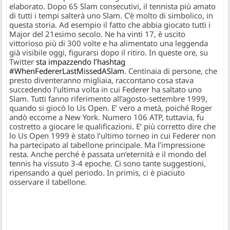
elaborato. Dopo 65 Slam consecutivi, il tennista più amato
di tutti i tempi salterà uno Slam. C’è molto di simbolico, in
questa storia. Ad esempio il fatto che abbia giocato tutti i
Major del 21esimo secolo. Ne ha vinti 17, è uscito
vittorioso più di 300 volte e ha alimentato una leggenda
già visibile oggi, figurarsi dopo il ritiro. In queste ore, su
Twitter
sta impazzendo l’hashtag
#WhenFedererLastMissedASlam
. Centinaia di persone, che
presto diventeranno migliaia, raccontano cosa stava
succedendo l’ultima volta in cui Federer ha saltato uno
Slam. Tutti fanno riferimento all’agosto-settembre 1999,
quando si giocò lo Us Open. E’ vero a metà, poiché Roger
andò eccome a New York. Numero 106 ATP, tuttavia, fu
costretto a giocare le qualificazioni. E’ più corretto dire che
lo Us Open 1999 è stato l’ultimo torneo in cui Federer non
ha partecipato al tabellone principale. Ma l’impressione
resta. Anche perché è passata un’eternità e il mondo del
tennis ha vissuto 3-4 epoche. Ci sono tante suggestioni,
ripensando a quel periodo. In primis, ci è piaciuto
osservare il tabellone.