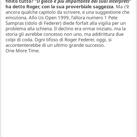
finito tutto?
“Il gioco è più importante dei suoi interpreti”
ha detto Roger, con la sua proverbiale saggezza
. Ma c’è
ancora qualche capitolo da scrivere, e una suggestione che
emoziona. Allo Us Open 1999, l’allora numero 1 Pete
Sampras (idolo di Federer) diede forfait alla vigilia per un
problema alla schiena. Il declino era ormai iniziato, ma la
storia gli avrebbe concesso non uno, ma addirittura due
colpi di coda. Ogni tifoso di Roger Federer, oggi, si
accontenterebbe di un ultimo grande successo.
One More Time.