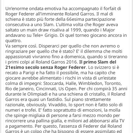
Un’enorme ondata emotiva ha accompagnato il forfait di
Roger Federer all’imminente Roland Garros. Il mal di
schiena è stato più forte della 66esima partecipazione
consecutiva a uno Slam. L’ultima volta che Roger aveva
saltato un main draw risaliva al 1999, quando i Major
andavano su Tele+ Grigio. Di quel torneo giocano ancora in
quattro.
Va sempre così. Disperarci per quello che non avremo o
ringraziare per quello che è stato? E’ il dilemma che molti
appassionati vivranno fino a domenica, quando si tireranno
i primi colpi al Roland Garros 2016.
Il primo Slam del
21esimo secolo senza Roger Federer
. Lo svizzero si è
recato a Parigi e ha fatto il possibile, ma ha capito che
giocare avrebbe alimentato i rischi in vista di un’estate
colma di impegni: Stoccarda, Halle, Wimbledon, Toronto,
Rio de Janeiro, Cincinnati, Us Open. Per chi compirà 35 anni
durante le Olimpiadi e ha una schiena di cristallo, il Roland
Garros era quasi un fastidio. Sul piano strettamente
razionale, obviously. Vivaddio, lo sport non è fatto solo di
numeri e trofei. E’ fatto soprattutto di emozioni, la molla
che spinge migliaia di persone a farsi mezzo mondo per
rincorrere una pallina gialla, e milioni ad abbonarsi alla TV
a pagamento. Per questo, l’assenza di Federer dal Roland
Garros è un colpo che ha bisogno di essere assimilato ed