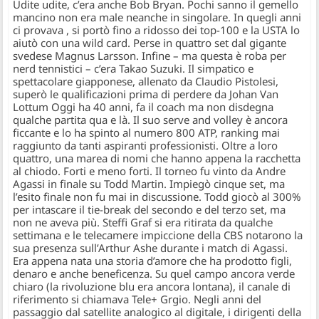
Udite udite, c’era anche Bob Bryan. Pochi sanno il gemello
mancino non era male neanche in singolare. In quegli anni
ci provava , si portò fino a ridosso dei top-100 e la USTA lo
aiutò con una wild card. Perse in quattro set dal gigante
svedese Magnus Larsson. Infine – ma questa è roba per
nerd tennistici – c’era Takao Suzuki. Il simpatico e
spettacolare giapponese, allenato da Claudio Pistolesi,
superò le qualificazioni prima di perdere da Johan Van
Lottum Oggi ha 40 anni, fa il coach ma non disdegna
qualche partita qua e là. Il suo serve and volley è ancora
ficcante e lo ha spinto al numero 800 ATP, ranking mai
raggiunto da tanti aspiranti professionisti. Oltre a loro
quattro, una marea di nomi che hanno appena la racchetta
al chiodo. Forti e meno forti. Il torneo fu vinto da Andre
Agassi in finale su Todd Martin. Impiegò cinque set, ma
l’esito finale non fu mai in discussione. Todd giocò al 300%
per intascare il tie-break del secondo e del terzo set, ma
non ne aveva più. Steffi Graf si era ritirata da qualche
settimana e le telecamere impiccione della CBS notarono la
sua presenza sull’Arthur Ashe durante i match di Agassi.
Era appena nata una storia d’amore che ha prodotto figli,
denaro e anche beneficenza. Su quel campo ancora verde
chiaro (la rivoluzione blu era ancora lontana), il canale di
riferimento si chiamava Tele+ Grgio. Negli anni del
passaggio dal satellite analogico al digitale, i dirigenti della