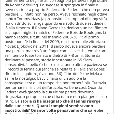
l’allineamento degli astri. Lo spagnolo perdeva negli ottavi
da Robin Soderling. Lo svedese si spingeva in finale e
l’avversario era proprio Federer. Un Federer che non poteva
perdere. E infatti non ha perso. Aveva rischiato negli ottavi
contro Tommy Haas (a proposito di campioni di longevità),
ma un dritto sulla riga quando era sotto di due set diede il
là alla rimonta. Il Roland Garros ha dedicato un bel filmato
ai cinque migliori match di Federer e Bois de Boulogne. Li
hanno racchiusi tutti nel triennio 2008-2011: al primo
posto non c’è la finale del 2009, ma l’incredibile vittoria su
Novak Djokovic nel 2011. Il serbo doveva ancora perdere
una partita, ma trovò un Roger come ai vecchi tempi, come
se il tempo fosse tornato indietro di 7-8 anni. Storie da
declinare al passato, storie incastonate in 65 Slam
consecutivi. Il bello è che ce ne saranno altri, e pazienza se
il record si ferma qui (anche se resta tale: Feliciano Lopez,
diretto inseguitore, è a quota 56). Il brutto è che inizia a
salire la nostalgia. L’avvicinarsi di un addio e la
consapevolezza di un tempo che non tornerà più. Tuttavia,
per tornare all’incipit dell’articolo, va bene così. Quando
Federer avrà giocato la sua ultima partita dovremo
ringraziarlo per quello che ci ha dato e non piangere il suo
ritiro.
La storia ci ha insegnato che il tennis risorge
dalle sue ceneri. Quanti campioni sembravano
insostituibili? Quante volte pensavamo che sarebbe