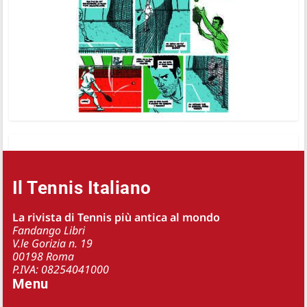
Il Tennis Italiano
La rivista di Tennis più antica al mondo
Fandango Libri
V.le Gorizia n. 19
00198 Roma
P.IVA: 08254041000
Menu