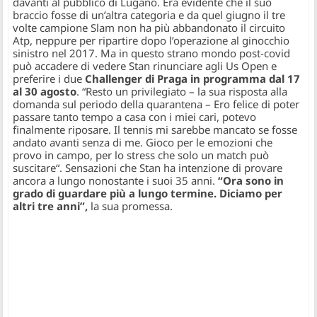
davanti al pubblico di Lugano. Era evidente che il suo
braccio fosse di un’altra categoria e da quel giugno il tre
volte campione Slam non ha più abbandonato il circuito
Atp, neppure per ripartire dopo l’operazione al ginocchio
sinistro nel 2017. Ma in questo strano mondo post-covid
può accadere di vedere Stan rinunciare agli Us Open e
preferire i due
Challenger di Praga in programma dal 17
al 30 agosto
.
“Resto un privilegiato
– la sua risposta alla
domanda sul periodo della quarantena –
Ero felice di poter
passare tanto tempo a casa con i miei cari, potevo
finalmente riposare. Il tennis mi sarebbe mancato se fosse
andato avanti senza di me. Gioco per le emozioni che
provo in campo, per lo stress che solo un match può
suscitare
“. Sensazioni che Stan ha intenzione di provare
ancora a lungo nonostante i suoi 35 anni.
“Ora sono in
grado di guardare più a lungo termine. Diciamo per
altri tre anni”,
la sua promessa.