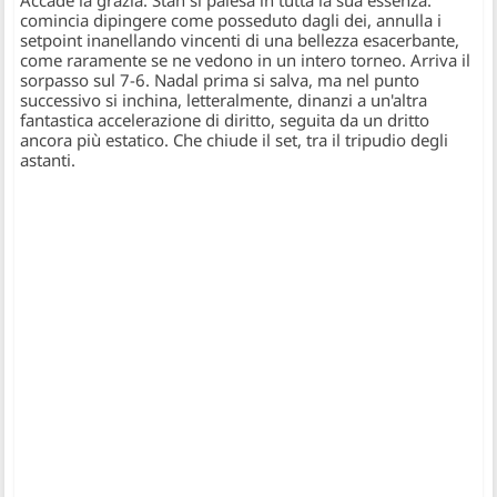
Accade la grazia. Stan si palesa in tutta la sua essenza:
comincia dipingere come posseduto dagli dei, annulla i
setpoint inanellando vincenti di una bellezza esacerbante,
come raramente se ne vedono in un intero torneo. Arriva il
sorpasso sul 7-6. Nadal prima si salva, ma nel punto
successivo si inchina, letteralmente, dinanzi a un'altra
fantastica accelerazione di diritto, seguita da un dritto
ancora più estatico. Che chiude il set, tra il tripudio degli
astanti.