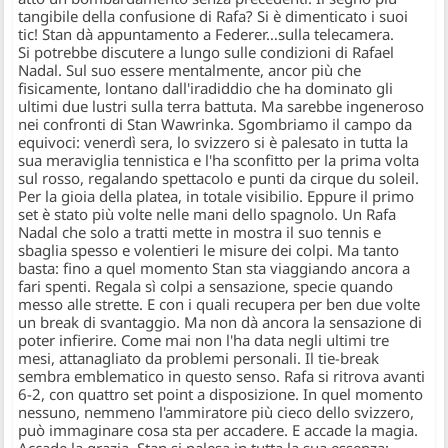
tangibile della confusione di Rafa? Si è dimenticato i suoi
tic! Stan dà appuntamento a Federer…sulla telecamera.
Si potrebbe discutere a lungo sulle condizioni di Rafael
Nadal. Sul suo essere mentalmente, ancor più che
fisicamente, lontano dall'iradiddio che ha dominato gli
ultimi due lustri sulla terra battuta. Ma sarebbe ingeneroso
nei confronti di Stan Wawrinka. Sgombriamo il campo da
equivoci: venerdì sera, lo svizzero si è palesato in tutta la
sua meraviglia tennistica e l'ha sconfitto per la prima volta
sul rosso, regalando spettacolo e punti da cirque du soleil.
Per la gioia della platea, in totale visibilio. Eppure il primo
set è stato più volte nelle mani dello spagnolo. Un Rafa
Nadal che solo a tratti mette in mostra il suo tennis e
sbaglia spesso e volentieri le misure dei colpi. Ma tanto
basta: fino a quel momento Stan sta viaggiando ancora a
fari spenti. Regala sì colpi a sensazione, specie quando
messo alle strette. E con i quali recupera per ben due volte
un break di svantaggio. Ma non dà ancora la sensazione di
poter infierire. Come mai non l'ha data negli ultimi tre
mesi, attanagliato da problemi personali. Il tie-break
sembra emblematico in questo senso. Rafa si ritrova avanti
6-2, con quattro set point a disposizione. In quel momento
nessuno, nemmeno l'ammiratore più cieco dello svizzero,
può immaginare cosa sta per accadere. E accade la magia.