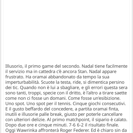
Illusorio, il primo game del secondo. Nadal tiene facilmente
il servizio ma in cattedra c'è ancora Stan. Nadal appare
frustrato. Ha oramai abbandonato da tempo la sua
imperturbabilità. Scuote la testa, ride, si dimentica persino
dei tic. Quando non è lui a sbagliare, e gli errori questa sera
sono tanti, troppi, specie con il dritto, è l'altro a tirare saette
come non ci fosse un domani. Come fosse un'esibizione.
Uno spot. Uno spot per il tennis. Cinque giochi consecutivi.
E il gusto beffardo del concedere, a partita oramai finta,
inutili e illusorie palle break, giusto per poterle cancellare
con ulteriori delizie. Al primo matchpoint, il sipario è calato.
Dopo due ore e cinque minuti. 7-6 6-2 il risultato finale.
Oggi Wawrinka affronterà Roger Federer. Ed è chiaro sin da