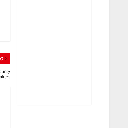
MO
ounty
akers