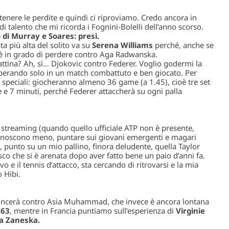
ntenere le perdite e quindi ci riproviamo. Credo ancora in
i talento che mi ricorda i Fognini-Bolelli dell’anno scorso.
o di Murray e Soares: presi.
a più alta del solito va su
Serena Williams
perché, anche se
 in grado di perdere contro Aga Radwanska.
mattina? Ah, sì… Djokovic contro Federer. Voglio godermi la
sperando solo in un match combattuto e ben giocato. Per
peciali: giocheranno almeno 36 game (a 1.45), cioè tre set
e e 7 minuti, perché Federer attaccherà su ogni palla
i streaming (quando quello ufficiale ATP non è presente,
 conoscono meno, puntare sui giovani emergenti e magari
, punto su un mio pallino, finora deludente, quella Taylor
o che si è arenata dopo aver fatto bene un paio d’anni fa.
vo e il tennis d’attacco, sta cercando di ritrovarsi e la mia
 Hibi.
ncerà contro Asia Muhammad, che invece è ancora lontana
.63
, mentre in Francia puntiamo sull’esperienza di
Virginie
a Zaneska.