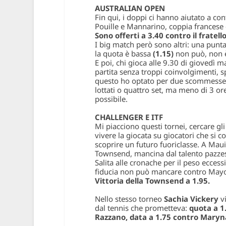
AUSTRALIAN OPEN
Fin qui, i doppi ci hanno aiutato a co
Pouille e Mannarino, coppia francese d
Sono offerti a 3.40 contro il fratell
I big match però sono altri: una puntat
la quota è bassa
(1.15)
non può, non è
E poi, chi gioca alle 9.30 di giovedì 
partita senza troppi coinvolgimenti, 
questo ho optato per due scommesse s
lottati o quattro set, ma meno di 3 or
possibile.
CHALLENGER E ITF
Mi piacciono questi tornei, cercare gl
vivere la giocata su giocatori che si
scoprire un futuro fuoriclasse. A Maui
Townsend, mancina dal talento pazzesc
Salita alle cronache per il peso eccessi
fiducia non può mancare contro Mayo
Vittoria della Townsend a 1.95.
Nello stesso torneo
Sachia Vickery
vi
dal tennis che prometteva:
quota a 1
Razzano, data a 1.75 contro Maryn