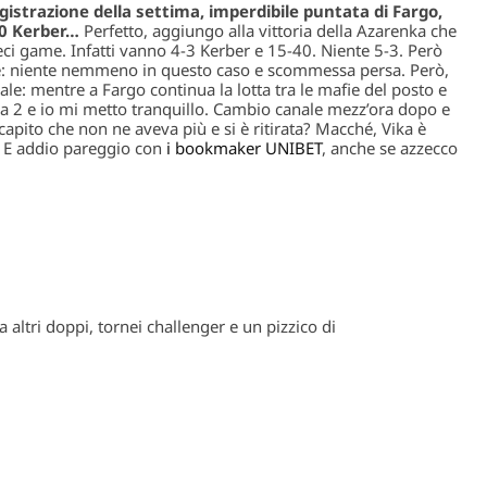
gistrazione della settima, imperdibile puntata di Fargo,
-0 Kerber…
Perfetto, aggiungo alla vittoria della Azarenka che
i game. Infatti vanno 4-3 Kerber e 15-40. Niente 5-3. Però
me: niente nemmeno in questo caso e scommessa persa. Però,
ale: mentre a Fargo continua la lotta tra le mafie del posto e
5 a 2 e io mi metto tranquillo. Cambio canale mezz’ora dopo e
apito che non ne aveva più e si è ritirata? Macché, Vika è
. E addio pareggio con
i bookmaker UNIBET
, anche se azzecco
 altri doppi, tornei challenger e un pizzico di