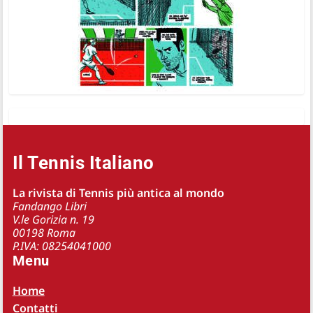
Il Tennis Italiano
La rivista di Tennis più antica al mondo
Fandango Libri
V.le Gorizia n. 19
00198 Roma
P.IVA: 08254041000
Menu
Home
Contatti