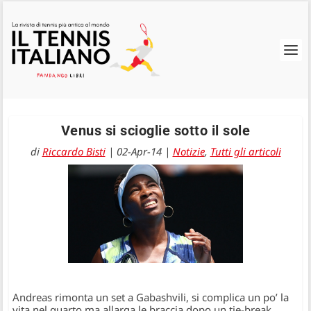
Venus si scioglie sotto il sole
di
Riccardo Bisti
|
02-Apr-14
|
Notizie
,
Tutti gli articoli
Andreas rimonta un set a Gabashvili, si complica un po’ la
vita nel quarto ma allarga le braccia dopo un tie-break