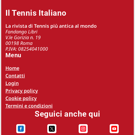
Il Tennis Italiano
La rivista di Tennis più antica al mondo
Fandango Libri
V.le Gorizia n. 19
00198 Roma
P.IVA: 08254041000
Menu
Home
Contatti
Login
Privacy policy
Cookie policy
Termini e condizioni
Seguici anche qui



