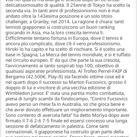
delicatissimo
salto di qualità. Il 25enne di Tokyo ha scelto la
seconda via. In tanti anni di professionismo non è mai
andato oltre la 143esima posizione e un solo titolo
challenger, a Granby, nel 2014. La ragione è chiara: tanti
tennisti giapponesi si costruiscono un buon ranking
giocando in Asia, ma la loro crescita termina lì.
Difficilmente tentano fortuna in Europa, dove il tennis è
ancora più complicato, dove c’è il vero professionismo.
Hiroki lo ha capito e ha scelto di rischiare. Si è scelto una
base in Spagna, La Mecca del tennis mondiale, e si è tuffato
nel circuito europeo. E’ da qui che parte la sua crescita,
l’avvicinamento ai tanto sospirati top-100, obiettivo di
qualsiasi aspirante professionista. Al Trofeo Perrel-FAIP di
Bergamo (42.500€, Play-It) sta facendo ottime cose ed è
nei quarti dopo il successo su Marton Fucsovics, grosso il
doppio di lui e vincitore di una vecchia edizione di
Wimbledon Junior. E’ stata una partita molto combattuta,
piena di lunghi scambi da fondocampo. “Contro Fucsovics
avevo perso un mese fa in Australia, so che gioca bene e
che avrei dovuto effettuare un miglioramento importante.
Sono contento di avercela fatta” ha detto Moriya dopo aver
firmato il 7-6 2-6 7-5 finale ed essersi concesso una lunga
sessione di defaticamento in palestra. Come tanti
connazionali, il giapponese ha costruito gran parte della