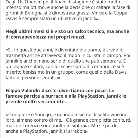
Dagli Us Open in poi il finale di stagione è stato molto
intenso ma ottimo, e anche la decisione di saltare la fase di
gironi di Bologna si è dimostrata giusta. Vincere la Coppa
Davis è sempre stato un obiettivo di Jannik».
Negli ultimi mesi si è visto un salto tecnico, ma anche
di consapevolezza nei propri mezzi.
«Sì, in questi due anni, è diventato più uomo, e credo lo
trasmetta anche attraverso il modo in cui sta in campo. Poi
Jannik è anche meno serio di quello che può sembrare. E’
un ragazzo solare, con lui scherziamo di continuo, e si è
inserito benissimo in un gruppo, come quello della Davis,
fatto di persone semplici».
Filippo Volandri dice: ‘ci divertiamo con poco’. Le
famose partite a burraco e alla PlayStation. Jannik le
prende molto seriamente…
«Il migliore è Sonego, e quando insieme di solito vincono
loro, almeno contro di me… C’è grande complicità con tutti,
ma con Lorenzo sono molto in sintonia. Ma se perde,
anche a PlayStation, Jannik si arrabbia».