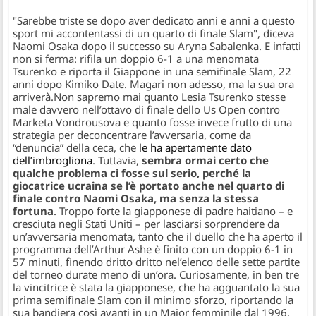
"Sarebbe triste se dopo aver dedicato anni e anni a questo
sport mi accontentassi di un quarto di finale Slam", diceva
Naomi Osaka dopo il successo su Aryna Sabalenka. E infatti
non si ferma: rifila un doppio 6-1 a una menomata
Tsurenko e riporta il Giappone in una semifinale Slam, 22
anni dopo Kimiko Date. Magari non adesso, ma la sua ora
arriverà.
Non sapremo mai quanto Lesia Tsurenko stesse
male davvero nell’ottavo di finale dello Us Open contro
Marketa Vondrousova e quanto fosse invece frutto di una
strategia per deconcentrare l’avversaria, come da
“denuncia” della ceca, che
le ha apertamente dato
dell’imbrogliona
. Tuttavia,
sembra ormai certo che
qualche problema ci fosse sul serio, perché la
giocatrice ucraina se l’è portato anche nel quarto di
finale contro Naomi Osaka, ma senza la stessa
fortuna
. Troppo forte la giapponese di padre haitiano – e
cresciuta negli Stati Uniti – per lasciarsi sorprendere da
un’avversaria menomata, tanto che il duello che ha aperto il
programma dell’Arthur Ashe è finito con un doppio 6-1 in
57 minuti, finendo dritto dritto nel’elenco delle sette partite
del torneo durate meno di un’ora. Curiosamente, in ben tre
la vincitrice è stata la giapponese, che ha agguantato la sua
prima semifinale Slam con il minimo sforzo, riportando la
sua bandiera così avanti in un Major femminile dal 1996,