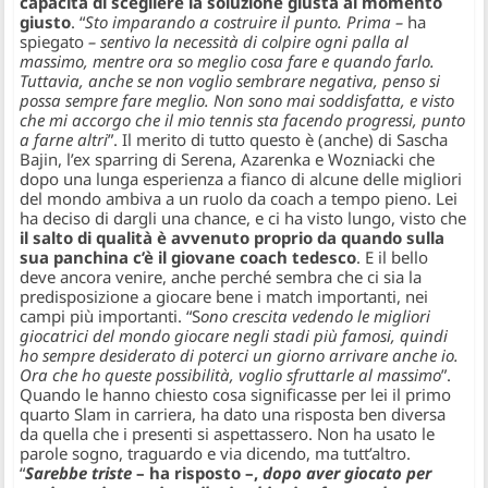
capacità di scegliere la soluzione giusta al momento
giusto
. “
Sto imparando a costruire il punto. Prima –
ha
spiegato
– sentivo la necessità di colpire ogni palla al
massimo, mentre ora so meglio cosa fare e quando farlo.
Tuttavia, anche se non voglio sembrare negativa,
penso si
possa sempre fare meglio. Non sono mai soddisfatta, e visto
che mi accorgo che il mio tennis sta facendo progressi, punto
a farne altri
”. Il merito di tutto questo è (anche) di Sascha
Bajin, l’ex sparring di Serena, Azarenka e Wozniacki che
dopo una lunga esperienza a fianco di alcune delle migliori
del mondo ambiva a un ruolo da coach a tempo pieno. Lei
ha deciso di dargli una chance, e ci ha visto lungo, visto che
il salto di qualità è avvenuto proprio da quando sulla
sua panchina c’è il giovane coach tedesco
. E il bello
deve ancora venire, anche perché sembra che ci sia la
predisposizione a giocare bene i match importanti, nei
campi più importanti. “S
ono crescita vedendo le migliori
giocatrici del mondo giocare negli stadi più famosi, quindi
ho sempre desiderato di poterci un giorno arrivare anche io.
Ora che ho queste possibilità, voglio sfruttarle al massimo
”.
Quando le hanno chiesto cosa significasse per lei il primo
quarto Slam in carriera, ha dato una risposta ben diversa
da quella che i presenti si aspettassero. Non ha usato le
parole sogno, traguardo e via dicendo, ma tutt’altro.
“
Sarebbe triste
– ha risposto –,
dopo aver giocato per