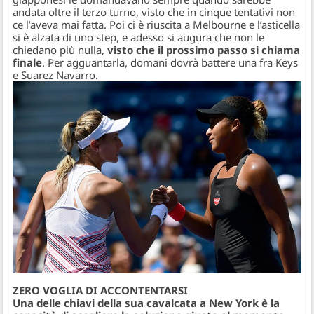
andata oltre il terzo turno, visto che in cinque tentativi non
ce l’aveva mai fatta. Poi ci è riuscita a Melbourne e l’asticella
si è alzata di uno step, e adesso si augura che non le
chiedano più nulla,
visto che il prossimo passo si chiama
finale
. Per agguantarla, domani dovrà battere una fra Keys
e Suarez Navarro.
ZERO VOGLIA DI ACCONTENTARSI
Una delle chiavi della sua cavalcata a New York è la