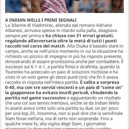
A INDIAN WELLS I PRIMI SEGNALI
La 30enne di Vladimirec, allenata dal romano Adriano
Albanesi, arrivava spesso in ritardo sulla palla, sbagliava
sempre per prima e
ha chiuso con 31 errori gratuiti,
regalando all’avversaria oltre la metà di tutti i punti
raccolti nel corso del match
. Alla Osaka è bastato stare in
campo, anche se nell’unico momento in cui la situazione ha
richiesto un pizzico di impegno in più ha risposto presente,
dimostrando di essere prontissima anche per combattere. È
successo sul 6-1 4-1, a partita finita e strafinita, quando la
Tsurenko ha azzeccato un paio di soluzioni rischiose e ha
vinto in un solo game gli stessi punti (tre) che fin lì aveva
raccolto in risposta nell’intera partita.
È salita a sorpresa
0-40, ma con tre servizi vincenti e un paio di “come on”
la giapponese ha evitato inutili pericoli, chiudendo la
partita nel game successivo
e agguantando un risultato
che una col suo tennis meritava, anche se da Indian Wells
in avanti aveva vinto solo una partita su due: un po’ poco
per una top-20. Insomma, non si può dire che la semifinale
Slam fosse nell’aria, ma di certo non sorprende. Fino a
qualche mese fa, alla vigilia degli Slam, i giornalisti
giapponesi le domandavano sempre quando sarebbe