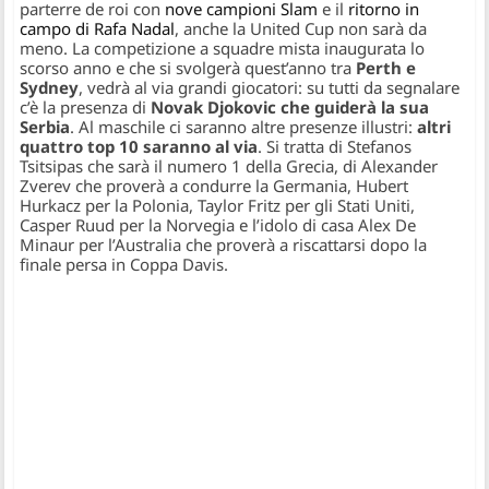
parterre de roi con
nove campioni Slam
e il
ritorno in
campo di Rafa Nadal
, anche la United Cup non sarà da
meno. La competizione a squadre mista inaugurata lo
scorso anno e che si svolgerà quest’anno tra
Perth e
Sydney
, vedrà al via grandi giocatori: su tutti da segnalare
c’è la presenza di
Novak Djokovic che guiderà la sua
Serbia
. Al maschile ci saranno altre presenze illustri:
altri
quattro top 10 saranno al via
. Si tratta di Stefanos
Tsitsipas che sarà il numero 1 della Grecia, di Alexander
Zverev che proverà a condurre la Germania, Hubert
Hurkacz per la Polonia, Taylor Fritz per gli Stati Uniti,
Casper Ruud per la Norvegia e l’idolo di casa Alex De
Minaur per l’Australia che proverà a riscattarsi dopo la
finale persa in Coppa Davis.