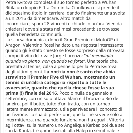
Petra Kvitova completa il suo torneo perfetto a Wuhan.
Rifila un doppio 6-1 a Dominika Cibulkova e si prende il
diciottesimo titolo in carriera, dando finalmente una svolta
a un 2016 da dimenticare. Altro match da
incorniciare, spara 28 vincenti e chiude in un’ora. Vien da
chiedersi dove sia stata nei mesi precedenti: se trovasse
quella benedetta continuità…
La scorsa domenica, dopo il Gran Premio di MotoGP di
Aragon, Valentino Rossi ha dato una risposta interessante
quando gli è stato chiesto se fosse sorpreso dalla ritrovata
competitività del rivale Jorge Lorenzo: “
mi meraviglio
quando va piano, non quando va forte”
. Una teoria che,
prestata al tennis, calza a pennello per la Petra Kvitova
degli ultimi giorni.
La notizia non è tanto che abbia
stravinto il Premier Five di Wuhan, mostrando un
tennis di un’altra categoria rispetto a tutte le
avversarie, quanto che quella cinese fosse la sua
prima (!) finale del 2016
. Poco o nulla da gennaio a
settembre, con un solo ottavo Slam e il bronzo a Rio de
Janeiro, poi il botto, tutto d’un tratto, con un torneo
letteralmente ammazzato, utile per rivedere il concetto di
perfezione. La sua di perfezione, quella che si vede solo a
intermittenza, ma quando funziona non ha eguali. Vittoria
agli ottavi sulla numero uno Angelique Kerber, poi due set
con la Konta, tre game lasciati alla Halep in semifinale e