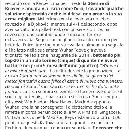
secondo con la Kerber), ma per il resto
la 26enne di
Bilovec è andata via liscia come l’olio, trovando qualche
soluzione splendida anche in difesa, non proprio la sua
arma migliore
. Nel primo set si è inventata un lob di
rovescio alla Djokovic, mentre sul 4-1 del secondo, dopo
aver salvato una palla-break con un servizio slice, ha
rovesciato uno scambio lungo e raccolto l’errore
dell’avversaria. Segno che oggi non c’era alcun modo per
batterla. Entro fine stagione voleva dare almeno un segnale
e l’ha fatto nella sua amata Wuhan (dove già aveva
trionfato nell’edizione inaugurale del 2014),
battendo più
top-20 in un solo torneo (cinque) di quante ne aveva
battute nei primi 9 mesi dell’anno (quattro)
. “
Wuhan è
la mia città preferita
– ha detto durante la premiazione –
e
questa è stata una settimana incredibile. Ho giocato dei
match fantastici e sono felice di essere di nuovo campionessa.
La svolta è stata il successo con la Kerber: mi ha dato tanta
fiducia
”. La ceca sembra selezionare i tornei dove giocare il
suo miglior tennis, in base a non si sa cosa. Sono sempre
gli stessi: Wimbledon, New Haven, Madrid e appunto
Wuhan, che la ha consegnato il diciottesimo titolo e la
rimette in corsa per un posto alle WTA Finals di Singapore.
L’ottava posizione di Madison Keys dista ancora più di 600
punti, ma questa Kvitova può fare grandi cose anche a
Pechino, dunque guai a darla per spacciata.
E pensare che