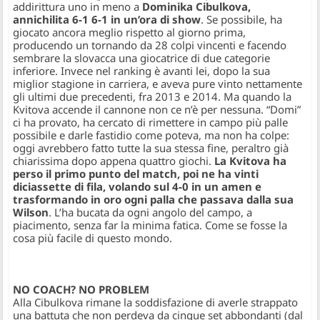
addirittura uno in meno a
Dominika Cibulkova,
annichilita 6-1 6-1 in un’ora di show
. Se possibile, ha
giocato ancora meglio rispetto al giorno prima,
producendo un tornando da 28 colpi vincenti e facendo
sembrare la slovacca una giocatrice di due categorie
inferiore. Invece nel ranking è avanti lei, dopo la sua
miglior stagione in carriera, e aveva pure vinto nettamente
gli ultimi due precedenti, fra 2013 e 2014. Ma quando la
Kvitova accende il cannone non ce n’è per nessuna. “Domi”
ci ha provato, ha cercato di rimettere in campo più palle
possibile e darle fastidio come poteva, ma non ha colpe:
oggi avrebbero fatto tutte la sua stessa fine, peraltro già
chiarissima dopo appena quattro giochi.
La Kvitova ha
perso il primo punto del match, poi ne ha vinti
diciassette di fila, volando sul 4-0 in un amen e
trasformando in oro ogni palla che passava dalla sua
Wilson
. L’ha bucata da ogni angolo del campo, a
piacimento, senza far la minima fatica. Come se fosse la
cosa più facile di questo mondo.
NO COACH? NO PROBLEM
Alla Cibulkova rimane la soddisfazione di averle strappato
una battuta che non perdeva da cinque set abbondanti (dal