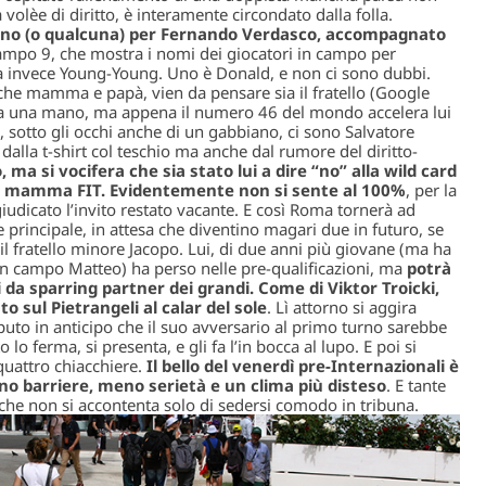
 volèe di diritto, è interamente circondato dalla folla.
no (o qualcuna) per Fernando Verdasco, accompagnato
 Campo 9, che mostra i nomi dei giocatori in campo per
ita invece Young-Young. Uno è Donald, e non ci sono dubbi.
nche mamma e papà, vien da pensare sia il fratello (Google
 a una mano, ma appena il numero 46 del mondo accelera lui
, sotto gli occhi anche di un gabbiano, ci sono Salvatore
dalla t-shirt col teschio ma anche dal rumore del diritto-
 ma si vocifera che sia stato lui a dire “no” alla wild card
 da mamma FIT. Evidentemente non si sente al 100%
, per la
giudicato l’invito restato vacante. E così Roma tornerà ad
principale, in attesa che diventino magari due in futuro, se
l fratello minore Jacopo. Lui, di due anni più giovane (ma ha
 in campo Matteo) ha perso nelle pre-qualificazioni, ma
potrà
da sparring partner dei grandi. Come di Viktor Troicki,
o sul Pietrangeli al calar del sole
. Lì attorno si aggira
to in anticipo che il suo avversario al primo turno sarebbe
lo ferma, si presenta, e gli fa l’in bocca al lupo. E poi si
quattro chiacchiere.
Il bello del venerdì pre-Internazionali è
o barriere, meno serietà e un clima più disteso
. E tante
 che non si accontenta solo di sedersi comodo in tribuna.