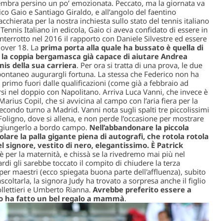
embra persino un po’ emozionata. Peccato, ma la giornata va
co Gaio e Santiago Giraldo, e all’angolo del faentino
chierata per la nostra inchiesta sullo stato del tennis italiano
Tennis Italiano in edicola, Gaio ci aveva confidato di essere in
nterrotto nel 2016 il rapporto con Daniele Silvestre ed essere
T over 18. La
prima porta alla quale ha bussato è quella di
, la coppia bergamasca già capace di aiutare Andrea
nis della sua carriera
. Per ora si tratta di una prova, le due
pontaneo augurargli fortuna. La stessa che Federico non ha
l primo fuori dalle qualificazioni (come già a febbraio ad
rsi nel doppio con Napolitano. Arriva Luca Vanni, che invece è
Marius Copil, che si avvicina al campo con l’aria fiera per la
condo turno a Madrid. Vanni nota sugli spalti tre piccolissimi
 Foligno, dove si allena, e non perde l’occasione per mostrare
aggiungerlo a bordo campo.
Nell’abbandonare la piccola
olare la palla gigante piena di autografi, che rotola rotola
bel signore, vestito di nero, elegantissimo. È Patrick
è per la maternità, e chissà se la rivedremo mai più nel
tardi gli sarebbe toccato il compito di chiudere la terza
er maestri (ecco spiegata buona parte dell'affluenza), subito
coltarla, la signora Judy ha trovato a sorpresa anche il figlio
ollettieri e Umberto Rianna.
Avrebbe preferito essere a
no ha fatto un bel regalo a mammà
.