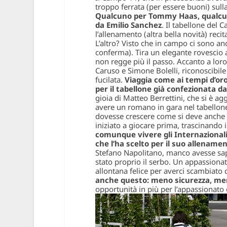
troppo ferrata (per essere buoni) sulla
Qualcuno per Tommy Haas, qualcu
da Emilio Sanchez
. Il tabellone del
l’allenamento (altra bella novità) rec
L’altro? Visto che in campo ci sono a
conferma). Tira un elegante rovescio
non regge più il passo. Accanto a loro
Caruso e Simone Bolelli, riconoscibile 
fucilata.
Viaggia come ai tempi d’oro,
per il tabellone già confezionata
gioia di Matteo Berrettini, che si è ag
avere un romano in gara nel tabellone 
dovesse crescere come si deve anche i
iniziato a giocare prima, trascinando
comunque vivere gli Internazionali 
che l’ha scelto per il suo allenament
Stefano Napolitano, manco avesse sapu
stato proprio il serbo. Un appassionato 
allontana felice per averci scambiato 
anche questo: meno sicurezza, men
opportunità in più per l’appassionato