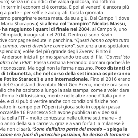
re euro) senza un quindici che valga qualcosa, ma l’ottima
in termini economici è corretta. E poi al venerdì è ancora più
ig a parte – per selfie e autografi. Così la giornata
eterno peregrinare senza meta, da su a giù. Dal Campo 1 dove
i Maria Sharapova)
si allena col “vampiro” Nicolas Massu,
 ha raggiunto i quarti di finale nel 2004
, al Campo 9, uno
lle Olimpiadi, inaugurati nel 2014. Dentro ci sono Kevin
tive compagne sedute in panchina. “
Questi hanno capito tutto
in campo, vorrei diventare come loro
”, sentenzia uno spettatore
plendida) volèe del più grande degli Zverev. Finito il
nderson inizia il primo sparando tre ace di fila. “
C’avessi ‘sto
altro che TPRA
”. Passa Cristiana Ferrando: domani giocherà le
a riconoscerà. Ma oggi non la ferma nessuno.
Poco distanti ci
di tribunetta, che nel corso della settimana ospiteranno
e Potito Starace!) e uno internazionale
. Fino al 2016 erano
essi del Grandstand diventato Next Gen Arena, mentre ora sono
llo che ha ospitato a lungo la sala stampa, come a voler dare
a Roma è diffusissimo, mentre nelle altre zone d’Italia può e
e, e ci si può divertire anche con condizioni fisiche non
quattro in campo per l’Open (si gioca solo in coppia) passa
tocca!Alle 16 Francesca Schiavone pubblica un video sui
lta della FIT – molto contestata nelle ultime settimane – di
o anno della sua carriera, grazie a vari forfait la milanese è
 Ma non ci sarà. “
Sono dall’altra parte del mondo
– spiega la
come ero fuori di parecchie posizioni
,
ho deciso di tornare a