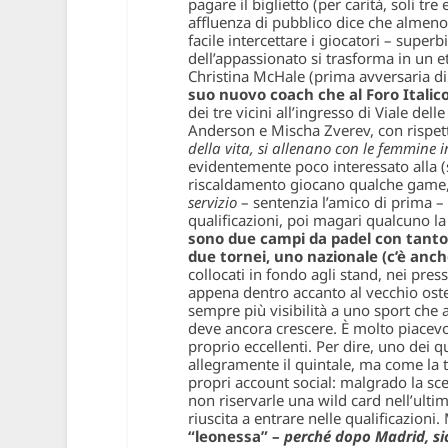
pagare il biglietto (per carità, soli t
affluenza di pubblico dice che almeno 
facile intercettare i giocatori – superb
dell’appassionato si trasforma in un 
Christina McHale (prima avversaria d
suo nuovo coach che al Foro Italico
dei tre vicini all’ingresso di Viale de
Anderson e Mischa Zverev, con rispet
della vita, si allenano con le femmine 
evidentemente poco interessato alla (s
riscaldamento giocano qualche game, A
servizio
– sentenzia l’amico di prima –
qualificazioni, poi magari qualcuno l
sono due campi da padel con tanto 
due tornei, uno nazionale (c’è anch
collocati in fondo agli stand, nei pr
appena dentro accanto al vecchio oste
sempre più visibilità a uno sport che 
deve ancora crescere. È molto piacevol
proprio eccellenti. Per dire, uno dei 
allegramente il quintale, ma come la 
propri account social: malgrado la sce
non riservarle una wild card nell’ultim
riuscita a entrare nelle qualificazioni.
“leonessa” –
perché dopo Madrid, sic