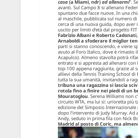
casa
(a Miami, ndr)
ad allenarmi
”. S
avanti. Sul Campo 8 si allenano Federi
spuntano due facce nuove. In una chiac
al maschile, pubblicata sul numero di 
cerca di una nuova guida, dopo aver i
uscito per limiti d’età dal progetto FI
Fabrizio Albani e Roberto Cadonati
Arnaboldi a sfoderare il miglior ten
parti si stanno conoscendo, e viene s
avuto al Foro Italico, dove è rimasto i
Acapulco). Almeno stavolta potrà rifa
entrato e si appresta ad allenarsi con 
top-100 appena raggiunta, grazie al se
allievi della Tennis Training School di
tutta la sua umanità, invitandoli a r
tribuna una ragazzina si lascia sciv
rotola fino a finire nei piedi di un 
Mouratoglou
. Serena Williams non c’
circuito WTA, ma lui sì: un’oretta più 
edizione del Simposio Internazionale p
dopo l’intervento di Judy Murray. Ad as
Andy, seduto in prima fila con Nick B
Madrid al posto di Coric, ma alme