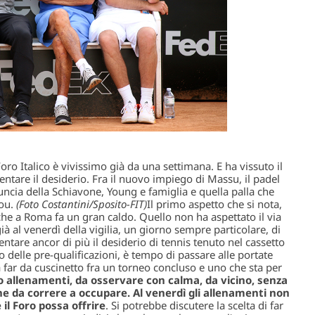
Foro Italico è vivissimo già da una settimana. E ha vissuto il
entare il desiderio. Fra il nuovo impiego di Massu, il padel
inuncia della Schiavone, Young e famiglia e quella palla che
lou.
(Foto Costantini/Sposito-FIT)
Il primo aspetto che si nota,
 che a Roma fa un gran caldo. Quello non ha aspettato il via
già al venerdì della vigilia, un giorno sempre particolare, di
entare ancor di più il desiderio di tennis tenuto nel cassetto
o delle pre-qualificazioni, è tempo di passare alle portate
 far da cuscinetto fra un torneo concluso e uno che sta per
o allenamenti, da osservare con calma, da vicino, senza
e da correre a occupare. Al venerdì gli allenamenti non
il Foro possa offrire
. Si potrebbe discutere la scelta di far