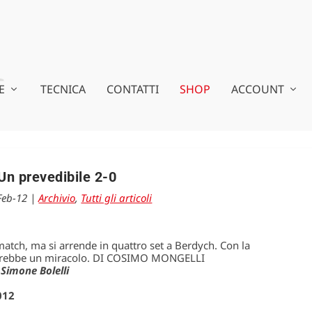
E
TECNICA
CONTATTI
SHOP
ACCOUNT
Un prevedibile 2-0
Feb-12
|
Archivio
,
Tutti gli articoli
tch, ma si arrende in quattro set a Berdych. Con la
vorrebbe un miracolo. DI COSIMO MONGELLI
 Simone Bolelli
012