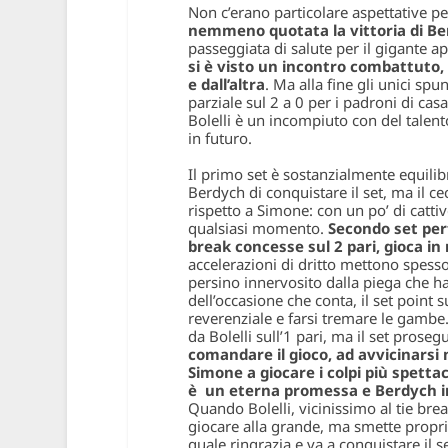
Non c’erano particolare aspettative pe
nemmeno quotata la vittoria di Ber
passeggiata di salute per il gigante ap
si è visto un incontro combattuto, 
e dall’altra
. Ma alla fine gli unici spu
parziale sul 2 a 0 per i padroni di c
Bolelli è un incompiuto con del talen
in futuro.
Il primo set è sostanzialmente equilib
Berdych di conquistare il set, ma il ce
rispetto a Simone: con un po’ di cattive
qualsiasi momento.
Secondo set perf
break concesse sul 2 pari, gioca in
accelerazioni di dritto mettono spesso
persino innervosito dalla piega che ha
dell’occasione che conta, il set point 
reverenziale e farsi tremare le gambe.
da Bolelli sull’1 pari, ma il set prose
comandare il gioco, ad avvicinarsi 
Simone a giocare i colpi più spetta
è un eterna promessa e Berdych i
Quando Bolelli, vicinissimo al tie brea
giocare alla grande, ma smette proprio
quale ringrazia e va a conquistare il s