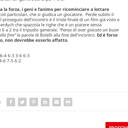
ha la forza, i geni e l’animo per ricominciare a lottare
ccoli particolari, che si giudica un giocatore. Perde subito il
il proseguio dell’incontro è il triste finale di un film già visto e
 Berdych che spazzola le righe che è un piacere senza
6 a 2 tra il tripudio generale.
“Penso di aver giocato un buon
lla fine”
le parole di Bolelli alla fine dell’incontro.
Ed è forse
to, non dovrebbe esserlo affatto.
6-4 6-3 3-6 6-3
4-6 7-5 6-2
:
PROSSI