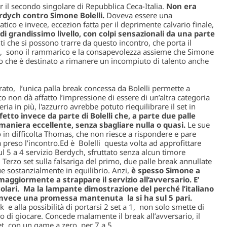
r il secondo singolare di Repubblica Ceca-Italia.
Non era
dych contro Simone Bolelli.
Doveva essere una
atico e invece, eccezion fatta per il deprimente calvario finale,
di grandissimo livello, con colpi sensazionali da una parte
nti che si possono trarre da questo incontro, che porta il
asa, sono il rammarico e la consapevolezza assieme che Simone
to che è destinato a rimanere un incompiuto di talento anche
rato, l’unica palla break concessa da Bolelli permette a
co non dà affatto l’impressione di essere di un’altra categoria
ria in più, l'azzurro avrebbe potuto riequilibrare il set in
etto invece da parte di Bolelli che, a parte due palle
 maniera eccellente, senza sbagliare nulla o quasi.
Le sue
 in difficolta Thomas, che non riesce a rispondere e pare
 preso l’incontro.Ed è Bolelli questa volta ad approfittare
sul 5 a 4 servizio Berdych, sfruttato senza alcun timore
 Terzo set sulla falsariga del primo, due palle break annullate
gue sostanzialmente in equilibrio. Anzi,
è spesso Simone a
maggiormente a strappare il servizio all’avversario. E’
colari. Ma la lampante dimostrazione del perché l’italiano
nvece una promessa mantenuta la si ha sul 5 pari.
k e alla possibilità di portarsi 2 set a 1, non solo smette di
 di giocare. Concede malamente il break all’avversario, il
et, con un game a zero, per 7 a 5.