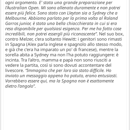
ogni argomento. E' stata una grande preparazione per
l'Australian Open. Mi sono allenato duramente e non potrei
essere più felice. Sono stato con Lleyton sia a Sydney che a
Melbourne. Abbiamo parlato per la prima volta al Roland
Garros junior, è stata una bella chiacchierata in cui si era
reso disponibile per qualsiasi esigenza. Per me ha fatto cose
incredibili, non potrei essergli più riconoscente”
. Nel suo box,
contro Melzer, c'era soltanto Hewitt: i genitori sono rimasti
in Spagna (Alex parla inglese e spagnolo allo stesso modo,
e già che c'era ha imparato un po' di francese), mentre la
sorella abita a Sydney ma non l'ha potuto raggiungere: è
incinta. Tra l'altro, mamma e papà non sono riusciti a
vedere la partita, così si sono dovuti accontentare del
livescore.
“Immagino che per loro sia stato difficile. Ho
inviato un messaggio appena ho potuto, erano entusiasti.
Vorrebbero essere qui, ma la Spagna non è esattamente
dietro l'angolo”
.