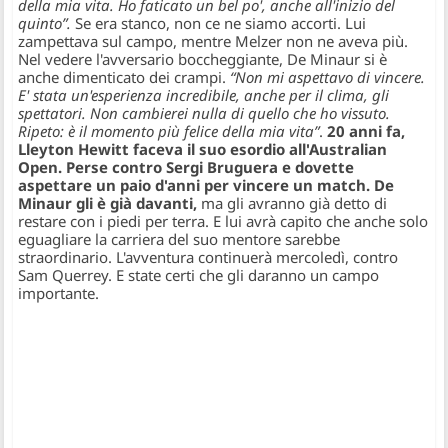
della mia vita. Ho faticato un bel po', anche all'inizio del
quinto”.
Se era stanco, non ce ne siamo accorti. Lui
zampettava sul campo, mentre Melzer non ne aveva più.
Nel vedere l'avversario boccheggiante, De Minaur si è
anche dimenticato dei crampi.
“Non mi aspettavo di vincere.
E' stata un'esperienza incredibile, anche per il clima, gli
spettatori. Non cambierei nulla di quello che ho vissuto.
Ripeto: è il momento più felice della mia vita”
.
20 anni fa,
Lleyton Hewitt faceva il suo esordio all'Australian
Open. Perse contro Sergi Bruguera e dovette
aspettare un paio d'anni per vincere un match. De
Minaur gli è già davanti,
ma gli avranno già detto di
restare con i piedi per terra. E lui avrà capito che anche solo
eguagliare la carriera del suo mentore sarebbe
straordinario. L'avventura continuerà mercoledì, contro
Sam Querrey. E state certi che gli daranno un campo
importante.