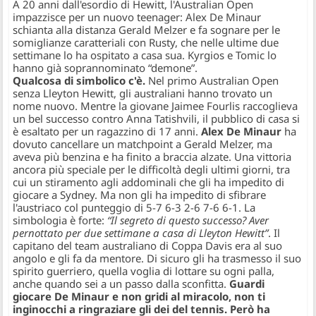
A 20 anni dall'esordio di Hewitt, l'Australian Open
impazzisce per un nuovo teenager: Alex De Minaur
schianta alla distanza Gerald Melzer e fa sognare per le
somiglianze caratteriali con Rusty, che nelle ultime due
settimane lo ha ospitato a casa sua. Kyrgios e Tomic lo
hanno già soprannominato “demone”.
Qualcosa di simbolico c'è.
Nel primo Australian Open
senza Lleyton Hewitt, gli australiani hanno trovato un
nome nuovo. Mentre la giovane Jaimee Fourlis raccoglieva
un bel successo contro Anna Tatishvili, il pubblico di casa si
è esaltato per un ragazzino di 17 anni.
Alex De Minaur
ha
dovuto cancellare un matchpoint a Gerald Melzer, ma
aveva più benzina e ha finito a braccia alzate. Una vittoria
ancora più speciale per le difficoltà degli ultimi giorni, tra
cui un stiramento agli addominali che gli ha impedito di
giocare a Sydney. Ma non gli ha impedito di sfibrare
l'austriaco col punteggio di 5-7 6-3 2-6 7-6 6-1. La
simbologia è forte:
“Il segreto di questo successo? Aver
pernottato per due settimane a casa di Lleyton Hewitt”
. Il
capitano del team australiano di Coppa Davis era al suo
angolo e gli fa da mentore. Di sicuro gli ha trasmesso il suo
spirito guerriero, quella voglia di lottare su ogni palla,
anche quando sei a un passo dalla sconfitta.
Guardi
giocare De Minaur e non gridi al miracolo, non ti
inginocchi a ringraziare gli dei del tennis. Però ha