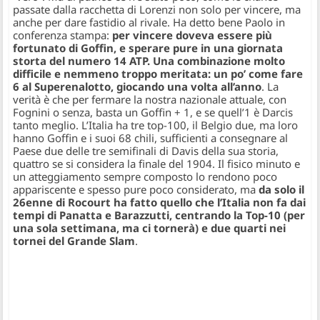
passate dalla racchetta di Lorenzi non solo per vincere, ma
anche per dare fastidio al rivale. Ha detto bene Paolo in
conferenza stampa:
per vincere doveva essere più
fortunato di Goffin, e sperare pure in una giornata
storta del numero 14 ATP. Una combinazione molto
difficile e nemmeno troppo meritata: un po’ come fare
6 al Superenalotto, giocando una volta all’anno
. La
verità è che per fermare la nostra nazionale attuale, con
Fognini o senza, basta un Goffin + 1, e se quell’1 è Darcis
tanto meglio. L’Italia ha tre top-100, il Belgio due, ma loro
hanno Goffin e i suoi 68 chili, sufficienti a consegnare al
Paese due delle tre semifinali di Davis della sua storia,
quattro se si considera la finale del 1904. Il fisico minuto e
un atteggiamento sempre composto lo rendono poco
appariscente e spesso pure poco considerato, ma
da solo il
26enne di Rocourt ha fatto quello che l’Italia non fa dai
tempi di Panatta e Barazzutti, centrando la Top-10 (per
una sola settimana, ma ci tornerà) e due quarti nei
tornei del Grande Slam
.