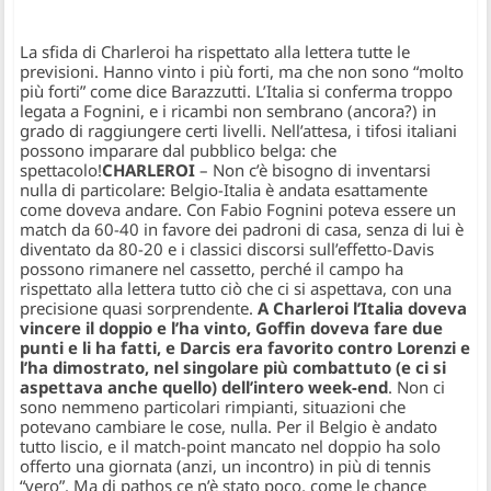
La sfida di Charleroi ha rispettato alla lettera tutte le
previsioni. Hanno vinto i più forti, ma che non sono “molto
più forti” come dice Barazzutti. L’Italia si conferma troppo
legata a Fognini, e i ricambi non sembrano (ancora?) in
grado di raggiungere certi livelli. Nell’attesa, i tifosi italiani
possono imparare dal pubblico belga: che
spettacolo!
CHARLEROI
– Non c’è bisogno di inventarsi
nulla di particolare: Belgio-Italia è andata esattamente
come doveva andare. Con Fabio Fognini poteva essere un
match da 60-40 in favore dei padroni di casa, senza di lui è
diventato da 80-20 e i classici discorsi sull’effetto-Davis
possono rimanere nel cassetto, perché il campo ha
rispettato alla lettera tutto ciò che ci si aspettava, con una
precisione quasi sorprendente.
A Charleroi l’Italia doveva
vincere il doppio e l’ha vinto, Goffin doveva fare due
punti e li ha fatti, e Darcis era favorito contro Lorenzi e
l’ha dimostrato, nel singolare più combattuto (e ci si
aspettava anche quello) dell’intero week-end
. Non ci
sono nemmeno particolari rimpianti, situazioni che
potevano cambiare le cose, nulla. Per il Belgio è andato
tutto liscio, e il match-point mancato nel doppio ha solo
offerto una giornata (anzi, un incontro) in più di tennis
“vero”. Ma di pathos ce n’è stato poco, come le chance