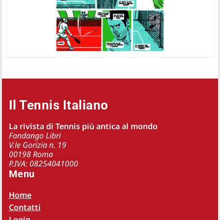
Il Tennis Italiano
La rivista di Tennis più antica al mondo
Fandango Libri
V.le Gorizia n. 19
00198 Roma
P.IVA: 08254041000
Menu
Home
Contatti
Login