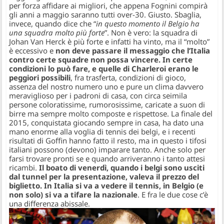
per forza affidare ai migliori, che appena Fognini compirà
gli anni a maggio saranno tutti over-30. Giusto. Sbaglia,
invece, quando dice che “
in questo momento il Belgio ha
una squadra molto più forte
”. Non è vero: la squadra di
Johan Van Herck è più forte e infatti ha vinto, ma il “molto”
è eccessivo e
non deve passare il messaggio che l’Italia
contro certe squadre non possa vincere. In certe
condizioni lo può fare, e quelle di Charleroi erano le
peggiori possibili
, fra trasferta, condizioni di gioco,
assenza del nostro numero uno e pure un clima davvero
meraviglioso per i padroni di casa, con circa seimila
persone coloratissime, rumorosissime, caricate a suon di
birre ma sempre molto composte e rispettose. La finale del
2015, conquistata giocando sempre in casa, ha dato una
mano enorme alla voglia di tennis dei belgi, e i recenti
risultati di Goffin hanno fatto il resto, ma in questo i tifosi
italiani possono (devono) imparare tanto. Anche solo per
farsi trovare pronti se e quando arriveranno i tanto attesi
ricambi.
Il boato di venerdì, quando i belgi sono usciti
dal tunnel per la presentazione, valeva il prezzo del
biglietto. In Italia si va a vedere il tennis, in Belgio (e
non solo) si va a tifare la nazionale
. E fra le due cose c’è
una differenza abissale.