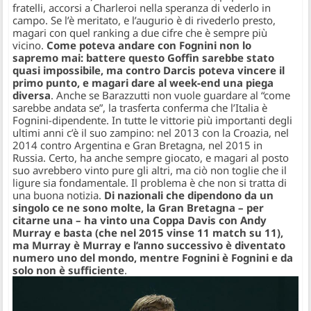
fratelli, accorsi a Charleroi nella speranza di vederlo in
campo. Se l’è meritato, e l’augurio è di rivederlo presto,
magari con quel ranking a due cifre che è sempre più
vicino.
Come poteva andare con Fognini non lo
sapremo mai: battere questo Goffin sarebbe stato
quasi impossibile, ma contro Darcis poteva vincere il
primo punto, e magari dare al week-end una piega
diversa
. Anche se Barazzutti non vuole guardare al “come
sarebbe andata se”, la trasferta conferma che l’Italia è
Fognini-dipendente. In tutte le vittorie più importanti degli
ultimi anni c’è il suo zampino: nel 2013 con la Croazia, nel
2014 contro Argentina e Gran Bretagna, nel 2015 in
Russia. Certo, ha anche sempre giocato, e magari al posto
suo avrebbero vinto pure gli altri, ma ciò non toglie che il
ligure sia fondamentale. Il problema è che non si tratta di
una buona notizia.
Di nazionali che dipendono da un
singolo ce ne sono molte, la Gran Bretagna – per
citarne una – ha vinto una Coppa Davis con Andy
Murray e basta (che nel 2015 vinse 11 match su 11),
ma Murray è Murray e l’anno successivo è diventato
numero uno del mondo, mentre Fognini è Fognini e da
solo non è sufficiente
.