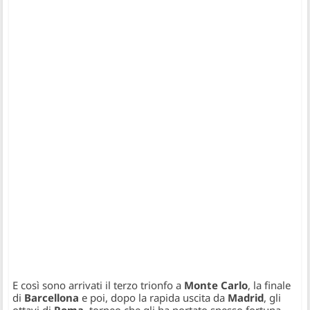
E così sono arrivati il terzo trionfo a
Monte Carlo
, la finale
di
Barcellona
e poi, dopo la rapida uscita da
Madrid
, gli
ottavi di
Roma
, torneo che gli ha portato spesso fortuna