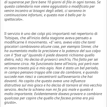
di supereroe per fare bene 10 giorni di fila in ogni torneo. Se
questo calendario non viene aggiustato o modificato per
venire incontro ai bisogni degli atleti, ci saranno in
continuazione infortuni, e questo non è bello per lo
spettacolo
».
Il servizio è uno dei colpi più importanti nel repertorio di
Tsitsipas, che all’inizio della stagione aveva pensato a
modificarne il movimento. «
E’ vero, avevo visto che tanti
giocatori cambiavano alcune cose, per esempio Sinner, che
ha aumentato molto la precisione e la potenza del suo colpo
con il “foot up” (quando il piede davanti richiama quello
dietro, ndc). Ho deciso di provarci anch’io, l’ho fatto per sei
settimane circa. Ha funzionato bene all’inizio, poi però non
mi sono trovato più a mio agio. Non è stato un bel periodo,
in campo pensavo troppo alle cose da cambiare, e quando
succede non riesci a concentrarti sull’avversario che hai
davanti. Ho capito che questo aveva una influenza
distruttiva sul mio gioco e ho deciso di tornare al mio vecchio
servizio. Anche la schiena non mi fa più male e questo è
molto importante. Evidentemente dovevo provare a cambiare
qualcosa per capire che quello che facevo prima era più
giusto
».