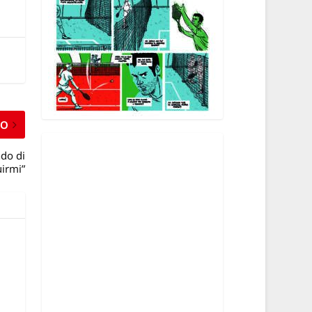
MO
ndo di
uirmi”