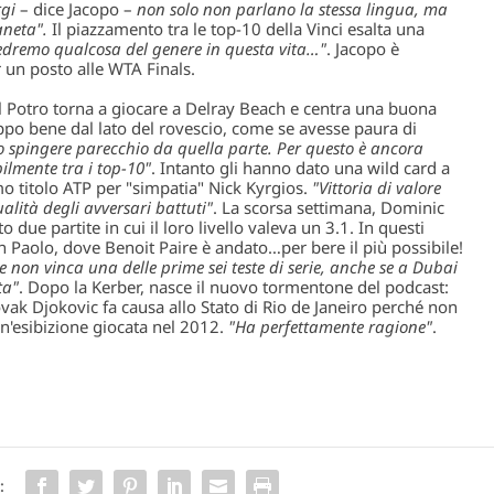
rgi
– dice Jacopo –
non solo non parlano la stessa lingua, ma
neta".
Il piazzamento tra le top-10 della Vinci esalta una
edremo qualcosa del genere in questa vita…"
. Jacopo è
r un posto alle WTA Finals.
 Potro torna a giocare a Delray Beach e centra una buona
oppo bene dal lato del rovescio, come se avesse paura di
ro spingere parecchio da quella parte. Per questo è ancora
ilmente tra i top-10"
. Intanto gli hanno dato una wild card a
mo titolo ATP per "simpatia" Nick Kyrgios.
"Vittoria di valore
ualità degli avversari battuti"
. La scorsa settimana, Dominic
ue partite in cui il loro livello valeva un 3.1. In questi
n Paolo, dove Benoit Paire è andato…per bere il più possibile!
che non vinca una delle prime sei teste di serie, anche se a Dubai
ta"
. Dopo la Kerber, nasce il nuovo tormentone del podcast:
k Djokovic fa causa allo Stato di Rio de Janeiro perché non
un'esibizione giocata nel 2012.
"Ha perfettamente ragione"
.
: