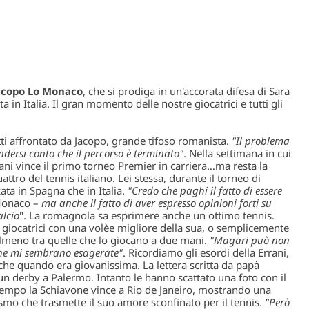
acopo Lo Monaco
, che si prodiga in un'accorata difesa di Sara
ta in Italia. Il gran momento delle nostre giocatrici e tutti gli
otti affrontato da Jacopo, grande tifoso romanista.
"Il problema
rendersi conto che il percorso è terminato"
. Nella settimana in cui
ani vince il primo torneo Premier in carriera…ma resta la
tro del tennis italiano. Lei stessa, durante il torneo di
ata in Spagna che in Italia.
"Credo che paghi il fatto di essere
Monaco –
ma anche il fatto di aver espresso opinioni forti su
alcio
". La romagnola sa esprimere anche un ottimo tennis.
giocatrici con una volèe migliore della sua, o semplicemente
 almeno tra quelle che lo giocano a due mani.
"Magari può non
iche mi sembrano esagerate"
. Ricordiamo gli esordi della Errani,
che quando era giovanissima. La lettera scritta da papà
 un derby a Palermo. Intanto le hanno scattato una foto con il
ttempo la Schiavone vince a Rio de Janeiro, mostrando una
mo che trasmette il suo amore sconfinato per il tennis.
"Però