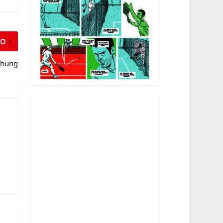
MO
Chung