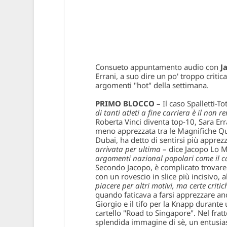
Consueto appuntamento audio con
J
Errani, a suo dire un po' troppo critica
argomenti "hot" della settimana.
PRIMO BLOCCO –
Il caso Spalletti-T
di tanti atleti a fine carriera è il non 
Roberta Vinci diventa top-10, Sara Err
meno apprezzata tra le Magnifiche Quat
Dubai, ha detto di sentirsi più apprezz
arrivata per ultima
– dice Jacopo Lo 
argomenti nazional popolari come il c
Secondo Jacopo, è complicato trovare 
con un rovescio in slice più incisivo,
piacere per altri motivi, ma certe crit
quando faticava a farsi apprezzare an
Giorgio e il tifo per la Knapp durante
cartello "Road to Singapore". Nel fra
splendida immagine di sè, un entusias