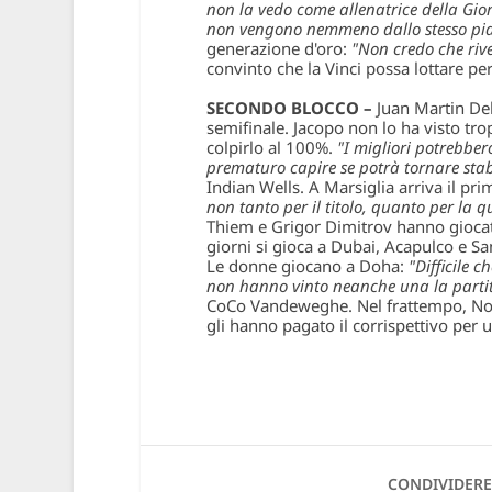
non la vedo come allenatrice della Gio
non vengono nemmeno dallo stesso pia
generazione d'oro:
"Non credo che riv
convinto che la Vinci possa lottare pe
SECONDO BLOCCO –
Juan Martin Del
semifinale. Jacopo non lo ha visto tr
colpirlo al 100%.
"I migliori potrebbe
prematuro capire se potrà tornare stab
Indian Wells. A Marsiglia arriva il pri
non tanto per il titolo, quanto per la q
Thiem e Grigor Dimitrov hanno giocato d
giorni si gioca a Dubai, Acapulco e Sa
Le donne giocano a Doha:
"Difficile 
non hanno vinto neanche una la parti
CoCo Vandeweghe. Nel frattempo, Nova
gli hanno pagato il corrispettivo per 
CONDIVIDERE