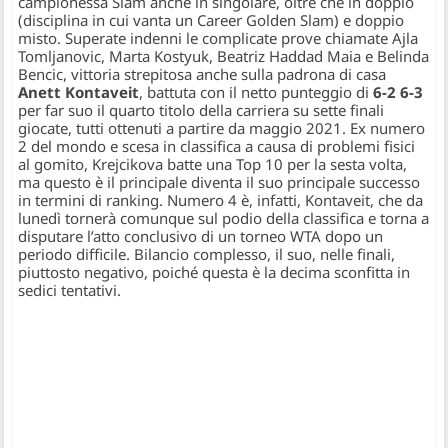
campionessa Slam anche in singolare, oltre che in doppio
(disciplina in cui vanta un Career Golden Slam) e doppio
misto. Superate indenni le complicate prove chiamate Ajla
Tomljanovic, Marta Kostyuk, Beatriz Haddad Maia e Belinda
Bencic, vittoria strepitosa anche sulla padrona di casa
Anett Kontaveit
, battuta con il netto punteggio di
6-2 6-3
per far suo il quarto titolo della carriera su sette finali
giocate, tutti ottenuti a partire da maggio 2021. Ex numero
2 del mondo e scesa in classifica a causa di problemi fisici
al gomito, Krejcikova batte una Top 10 per la sesta volta,
ma questo è il principale diventa il suo principale successo
in termini di ranking. Numero 4 è, infatti, Kontaveit, che da
lunedì tornerà comunque sul podio della classifica e torna a
disputare l’atto conclusivo di un torneo WTA dopo un
periodo difficile. Bilancio complesso, il suo, nelle finali,
piuttosto negativo, poiché questa è la decima sconfitta in
sedici tentativi.