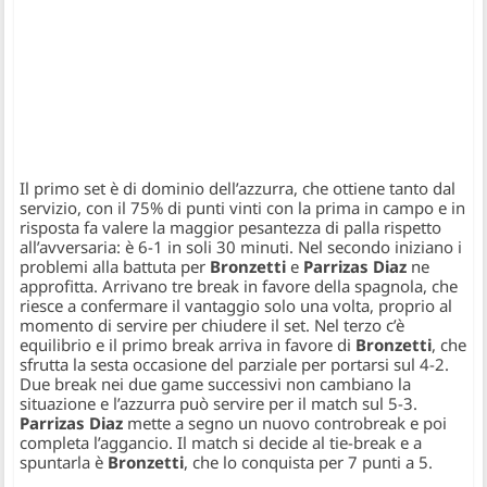
Il primo set è di dominio dell’azzurra, che ottiene tanto dal
servizio, con il 75% di punti vinti con la prima in campo e in
risposta fa valere la maggior pesantezza di palla rispetto
all’avversaria: è 6-1 in soli 30 minuti. Nel secondo iniziano i
problemi alla battuta per
Bronzetti
e
Parrizas Diaz
ne
approfitta. Arrivano tre break in favore della spagnola, che
riesce a confermare il vantaggio solo una volta, proprio al
momento di servire per chiudere il set. Nel terzo c’è
equilibrio e il primo break arriva in favore di
Bronzetti
, che
sfrutta la sesta occasione del parziale per portarsi sul 4-2.
Due break nei due game successivi non cambiano la
situazione e l’azzurra può servire per il match sul 5-3.
Parrizas Diaz
mette a segno un nuovo controbreak e poi
completa l’aggancio. Il match si decide al tie-break e a
spuntarla è
Bronzetti
, che lo conquista per 7 punti a 5.