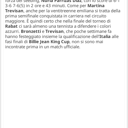
forza del seeding,
Nuria Parrizas Diaz
, con lo score di 6-1
3-6 7-6(5) in 2 ore e 43 minuti. Come per
Martina
Trevisan
, anche per la ventitreenne emiliana si tratta della
prima semifinale conquistata in carriera nel circuito
maggiore. È quindi certo che nella finale del torneo di
Rabat
ci sarà almeno una tennista a difendere i colori
azzurri.
Bronzetti
e
Trevisan
, che poche settimane fa
hanno festeggiato insieme la qualificazione dell’
Italia
alle
fasi finali di
Billie Jean King Cup
, non si sono mai
incontrate prima in un match ufficiale.