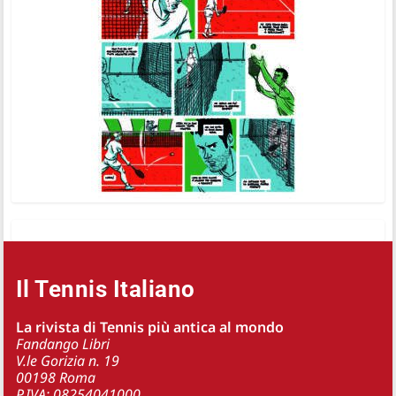
Il Tennis Italiano
La rivista di Tennis più antica al mondo
Fandango Libri
V.le Gorizia n. 19
00198 Roma
P.IVA: 08254041000