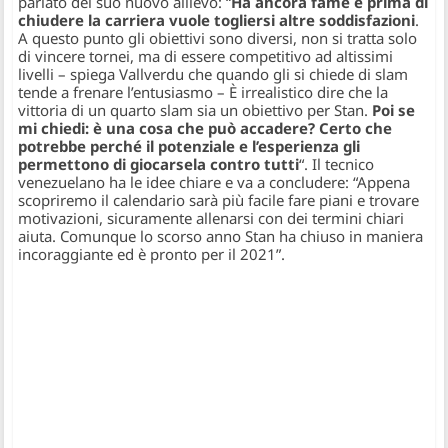
parlato del suo nuovo allievo:
“
Ha ancora fame e prima di
chiudere la carriera vuole togliersi altre soddisfazioni
.
A questo punto gli obiettivi sono diversi, non si tratta solo
di vincere tornei, ma di essere competitivo ad altissimi
livelli –
spiega Vallverdu che quando gli si chiede di slam
tende a frenare l’entusiasmo –
È irrealistico dire che la
vittoria di un quarto slam sia un obiettivo per Stan.
Poi se
mi chiedi: è una cosa che può accadere? Certo che
potrebbe perché il potenziale e l’esperienza gli
permettono di giocarsela contro tutti
“.
Il tecnico
venezuelano ha le idee chiare e va a concludere:
“Appena
scopriremo il calendario sarà più facile fare piani e trovare
motivazioni, sicuramente allenarsi con dei termini chiari
aiuta. Comunque lo scorso anno Stan ha chiuso in maniera
incoraggiante ed è pronto per il 2021”.