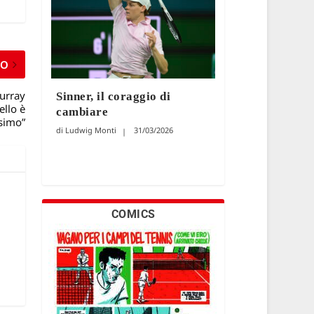
MO
Murray
Sinner, il coraggio di
ello è
cambiare
ssimo”
Ludwig Monti
31/03/2026
COMICS