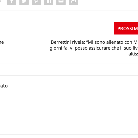
:
PROSSI
he
Berrettini rivela: “Mi sono allenato con 
giorni fa, vi posso assicurare che il suo liv
alti
tato