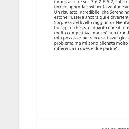
imposta in tre set, 7-6 2-6 6-2, sulla
torneo approda così per la ventunesima
Un risultato incredibile, che Serena h
estone: “
Essere ancora qui è divertent
Sorpresa del livello raggiunto? Nient’
ho capito che avrei dovuto dare il 
molto competitiva, nonché una grande 
mio possesso per vincere. L’aver gio
problema ma mi sono allenata molto e 
differenza in queste due partite
“.