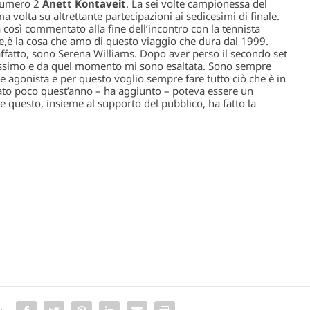
 numero 2
Anett Kontaveit
. La sei volte campionessa del
 volta su altrettante partecipazioni ai sedicesimi di finale.
a così commentato alla fine dell’incontro con la tennista
e,è la cosa che amo di questo viaggio che dura dal 1999.
affatto, sono Serena Williams. Dopo aver perso il secondo set
massimo e da quel momento mi sono esaltata. Sono sempre
agonista e per questo voglio sempre fare tutto ciò che è in
cato poco quest’anno
– ha aggiunto –
poteva essere un
questo, insieme al supporto del pubblico, ha fatto la