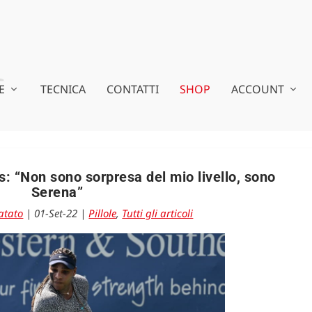
E
TECNICA
CONTATTI
SHOP
ACCOUNT
: “Non sono sorpresa del mio livello, sono
Serena”
atato
|
01-Set-22
|
Pillole
,
Tutti gli articoli