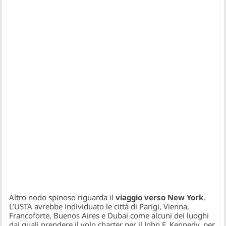
Altro nodo spinoso riguarda il
viaggio verso New York
.
L’USTA avrebbe individuato le città di Parigi, Vienna,
Francoforte, Buenos Aires e Dubai come alcuni dei luoghi
dai quali prendere il volo charter per il John F. Kennedy, per