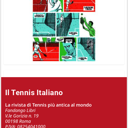
Il Tennis Italiano
La rivista di Tennis più antica al mondo
Fandango Libri
V.le Gorizia n. 19
00198 Roma
P.IVA: 08254041000