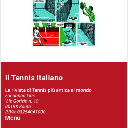
Il Tennis Italiano
La rivista di Tennis più antica al mondo
Fandango Libri
V.le Gorizia n. 19
00198 Roma
P.IVA: 08254041000
Menu