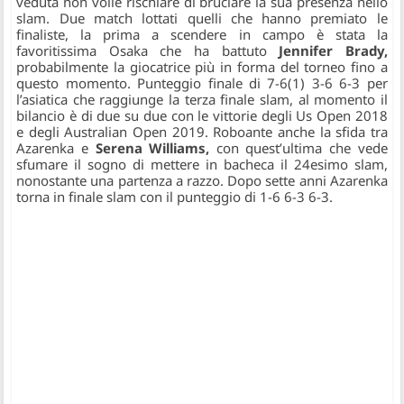
veduta non volle rischiare di bruciare la sua presenza nello
slam. Due match lottati quelli che hanno premiato le
finaliste, la prima a scendere in campo è stata la
favoritissima Osaka che ha battuto
Jennifer Brady,
probabilmente la giocatrice più in forma del torneo fino a
questo momento. Punteggio finale di 7-6(1) 3-6 6-3 per
l’asiatica che raggiunge la terza finale slam, al momento il
bilancio è di due su due con le vittorie degli Us Open 2018
e degli Australian Open 2019. Roboante anche la sfida tra
Azarenka e
Serena Williams,
con quest’ultima che vede
sfumare il sogno di mettere in bacheca il 24esimo slam,
nonostante una partenza a razzo. Dopo sette anni Azarenka
torna in finale slam con il punteggio di 1-6 6-3 6-3.