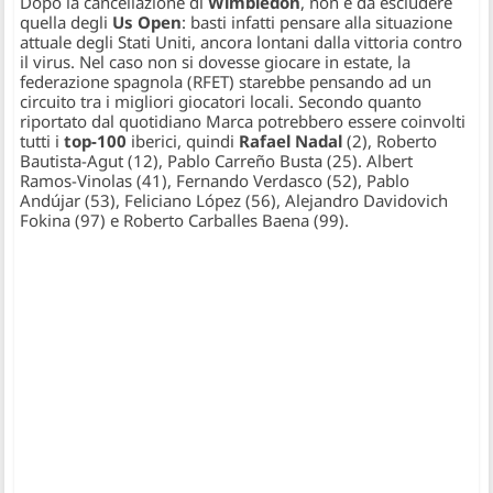
Dopo la cancellazione di
Wimbledon
, non è da escludere
quella degli
Us Open
: basti infatti pensare alla situazione
attuale degli Stati Uniti, ancora lontani dalla vittoria contro
il virus. Nel caso non si dovesse giocare in estate, la
federazione spagnola (RFET) starebbe pensando ad un
circuito tra i migliori giocatori locali. Secondo quanto
riportato dal quotidiano Marca potrebbero essere coinvolti
tutti i
top-100
iberici, quindi
Rafael Nadal
(2), Roberto
Bautista-Agut (12), Pablo Carreño Busta (25). Albert
Ramos-Vinolas (41), Fernando Verdasco (52), Pablo
Andújar (53), Feliciano López (56), Alejandro Davidovich
Fokina (97) e Roberto Carballes Baena (99).