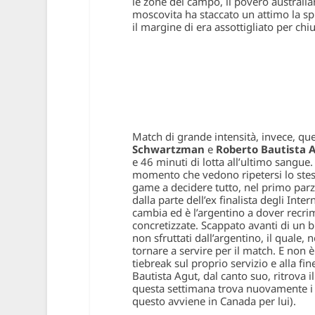
le zone del campo, il povero australia
moscovita ha staccato un attimo la sp
il margine di era assottigliato per chi
Match di grande intensità, invece, qu
Schwartzman
e
Roberto Bautista 
e 46 minuti di lotta all’ultimo sangue
momento che vedono ripetersi lo stesso
game a decidere tutto, nel primo parzi
dalla parte dell’ex finalista degli Inte
cambia ed è l’argentino a dover recri
concretizzate. Scappato avanti di un b
non sfruttati dall’argentino, il quale
tornare a servire per il match. E non è
tiebreak sul proprio servizio e alla fine
Bautista Agut, dal canto suo, ritrova 
questa settimana trova nuovamente i qu
questo avviene in Canada per lui).