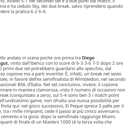
no. Avanti 5-1 nel secondo set e a due punti dal match, il
ina e ha ceduto Sky, dei due break, salvo riprendersi quando
udere la pratica 6-2 6-4.
ello andato in scena poche ore prima tra
Diego
Agut
, vinto dall’iberico con lo score di 6-3 3-6 7-5 dopo 2 ore
. I primi due set potrebbero guardarsi allo specchio, dal
 copione ma a parti invertite: È, infatti, un break nel sesto
ale, in favore dell’ex semifinalista di Wimbledon, nel secondo
rnazionali BNL d’Italia. Nel set conclusivo, invece, il copione
minare in maniera clamorosa, visto il numero di occasioni non
reak (conquistato a zero), sul 5-4 sono ben 3 i match point
, nell’undicesimo game, non sfrutta una nuova possibilità per
 finita qui: nel gioco successivo, El Peque spreca 3 palle per il
, tra i mille rimpianti, cede il passo al più cinico avversario.
il cemento e la gioia: dopo la semifinale raggiunge Miami,
arti di finale di un Masters 1000 (è la terza volta che