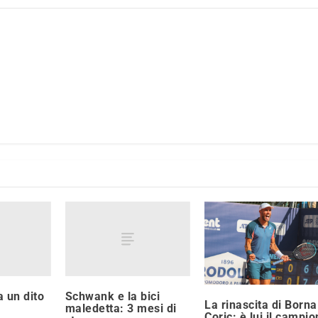
a un dito
Schwank e la bici
La rinascita di Borna
maledetta: 3 mesi di
Coric: è lui il campi