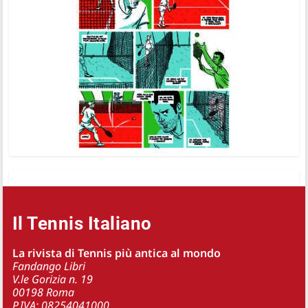
Il Tennis Italiano
La rivista di Tennis più antica al mondo
Fandango Libri
V.le Gorizia n. 19
00198 Roma
P.IVA: 08254041000