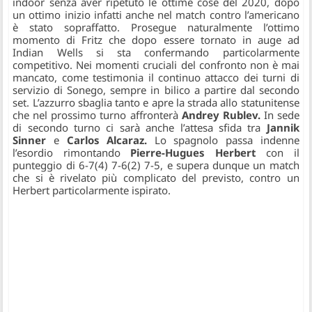
indoor senza aver ripetuto le ottime cose del 2020, dopo
un ottimo inizio infatti anche nel match contro l’americano
è stato sopraffatto. Prosegue naturalmente l’ottimo
momento di Fritz che dopo essere tornato in auge ad
Indian Wells si sta confermando particolarmente
competitivo. Nei momenti cruciali del confronto non è mai
mancato, come testimonia il continuo attacco dei turni di
servizio di Sonego, sempre in bilico a partire dal secondo
set. L’azzurro sbaglia tanto e apre la strada allo statunitense
che nel prossimo turno affronterà
Andrey Rublev.
In sede
di secondo turno ci sarà anche l’attesa sfida tra
Jannik
Sinner
e
Carlos Alcaraz.
Lo spagnolo passa indenne
l’esordio rimontando
Pierre-Hugues Herbert
con il
punteggio di 6-7(4) 7-6(2) 7-5, e supera dunque un match
che si è rivelato più complicato del previsto, contro un
Herbert particolarmente ispirato.