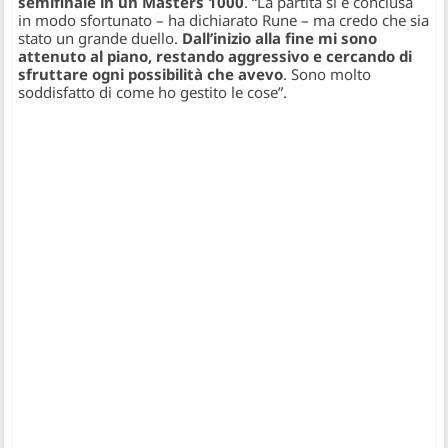
semifinale in un Masters 1000
.
“La partita si è conclusa
in modo sfortunato
– ha dichiarato Rune –
ma credo che sia
stato un grande duello.
Dall’inizio alla fine mi sono
attenuto al piano, restando aggressivo e cercando di
sfruttare ogni possibilità che avevo
. Sono molto
soddisfatto di come ho gestito le cose”.