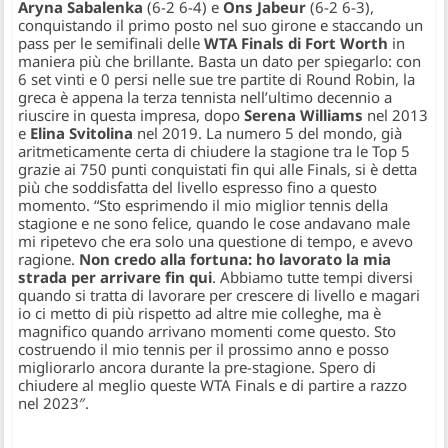
Aryna Sabalenka
(6-2 6-4) e
Ons Jabeur
(6-2 6-3),
conquistando il primo posto nel suo girone e staccando un
pass per le semifinali delle
WTA Finals di Fort Worth
in
maniera più che brillante. Basta un dato per spiegarlo: con
6 set vinti e 0 persi nelle sue tre partite di Round Robin, la
greca è appena la terza tennista nell’ultimo decennio a
riuscire in questa impresa, dopo
Serena Williams
nel 2013
e
Elina Svitolina
nel 2019. La numero 5 del mondo, già
aritmeticamente certa di chiudere la stagione tra le Top 5
grazie ai 750 punti conquistati fin qui alle Finals, si è detta
più che soddisfatta del livello espresso fino a questo
momento.
“Sto esprimendo il mio miglior tennis della
stagione e ne sono felice, quando le cose andavano male
mi ripetevo che era solo una questione di tempo, e avevo
ragione.
Non credo alla fortuna: ho lavorato la mia
strada per arrivare fin qui
. Abbiamo tutte tempi diversi
quando si tratta di lavorare per crescere di livello e magari
io ci metto di più rispetto ad altre mie colleghe, ma è
magnifico quando arrivano momenti come questo. Sto
costruendo il mio tennis per il prossimo anno e posso
migliorarlo ancora durante la pre-stagione. Spero di
chiudere al meglio queste WTA Finals e di partire a razzo
nel 2023″.