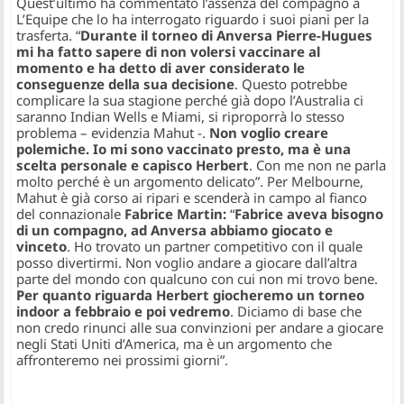
Quest’ultimo ha commentato l’assenza del compagno a
L’Equipe
che lo ha interrogato riguardo i suoi piani per la
trasferta.
“
Durante il torneo di Anversa Pierre-Hugues
mi ha fatto sapere di non volersi vaccinare al
momento e ha detto di aver considerato le
conseguenze della sua decisione
. Questo potrebbe
complicare la sua stagione perché già dopo l’Australia ci
saranno Indian Wells e Miami, si riproporrà lo stesso
problema –
evidenzia Mahut -.
Non voglio creare
polemiche. Io mi sono vaccinato presto, ma è una
scelta personale e capisco Herbert
. Con me non ne parla
molto perché è un argomento delicato”.
Per Melbourne,
Mahut è già corso ai ripari e scenderà in campo al fianco
del connazionale
Fabrice Martin:
“
Fabrice aveva bisogno
di un compagno, ad Anversa abbiamo giocato e
vinceto
. Ho trovato un partner competitivo con il quale
posso divertirmi. Non voglio andare a giocare dall’altra
parte del mondo con qualcuno con cui non mi trovo bene.
Per quanto riguarda Herbert giocheremo un torneo
indoor a febbraio e poi vedremo
. Diciamo di base che
non credo rinunci alle sua convinzioni per andare a giocare
negli Stati Uniti d’America, ma è un argomento che
affronteremo nei prossimi giorni”.