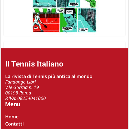
Il Tennis Italiano
La rivista di Tennis più antica al mondo
Fandango Libri
V.le Gorizia n. 19
00198 Roma
P.IVA: 08254041000
Menu
Home
Contatti