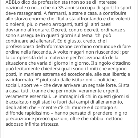
ABBLo dico da professionista (non so se di interesse
nazionale o no…) che da 35 anni si occupa di sport: lo sport
deve rassegnarsi. A fermarsi, a stare a casa, a contribuire
allo sforzo enorme che l’Italia sta affrontando e che volenti
o nolenti, più o meno arroganti, tutti gli altri paesi
dovranno affrontare. Decreti, contro decreti, ordinanze si
sono susseguite in questi giorni sul tema: ‘chi può
continuare ad allenarsi’. Ed è giusto, credo, che i
professionisti dell’informazione cerchino comunque di fare
ordine nella faccenda. A volte magari non riuscendoci: per
la complessità della materia e per l’eccezionalità della
situazione che varia di giorno in giorno. Il singolo cittadino
può lecitamente chiedersi quali sono i limiti che vengono
posti, in maniera estrema ed eccezionale, alle sue libertà; e
va informato. E’ piuttosto dalle istituzioni – politiche,
sociali, sportive – che deve arrivare un segnale forte. Si sta
a casa, tutti, tranne che per motivi veramente urgenti,
veramente essenziali. Le immagini di chi in questi giorni si
è accalcato negli stadi o fuori dai campi di allenamento,
degli atleti che – mentre c’è chi muore e il contagio si
diffonde rapidissimo – hanno pensato di prendere in giro
precauzioni e preoccupazioni, oltre che rabbia mettono
addosso infinita tristezza.