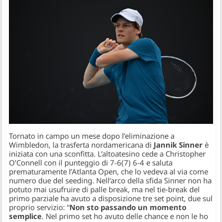
Tornato in campo un mese dopo l’eliminazione a
Wimbledon, la trasferta nordamericana di
Jannik Sinner
è
iniziata con una sconfitta. L’altoatesino cede a Christopher
O’Connell con il punteggio di 7-6(7) 6-4 e saluta
prematuramente l’Atlanta Open, che lo vedeva al via come
numero due del seeding. Nell’arco della sfida Sinner non ha
potuto mai usufruire di palle break, ma nel tie-break del
primo parziale ha avuto a disposizione tre set point, due sul
proprio servizio:
“
Non sto passando un momento
semplice
. Nel primo set ho avuto delle chance e non le ho