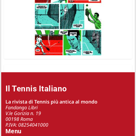
Il Tennis Italiano
La rivista di Tennis più antica al mondo
Fandango Libri
V.le Gorizia n. 19
00198 Roma
P.IVA: 08254041000
Menu