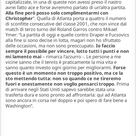
capitalizzate, in una di queste non avessi preso il nastro
avrei fatto ace e forse avremmo parlato di un’altra partita.
Alla fine però posso solo complimentarmi con
Christopher
”.
Quella di Atlanta porta a quattro il numero
di sconfitte consecutive del classe 2001, che non vince dal
match di terzo turno del Roland Garros contro Mikael
Ymer:
“La partita di oggi e quelle contro Draper e Fucsovics
alla fine si sono decise in lotta, magari non ho sfruttato
delle occasioni, ma non sono preoccupato.
Io faccio
sempre il possibile per vincere, lotto tutti i punti e non
mi lamento mai
–
rimarca l’azzurro -.
Le persone a me
vicine sanno che il tennis è praticamente la mia vita e
sanno quanto investo ogni giorno per migliorarmi.
Forse
questo è un momento non troppo positivo, ma ce la
sto mettendo tutta: non so quando ce ne tireremo
fuori e onestamente non voglio pensarci troppo
. Prima
di arrivare negli Stati Uniti sapevo sarebbe stata una
trasferta dura e sono pronto ad affrontarla: qui ad Atlanta
sono ancora in corsa nel doppio e poi spero di fare bene a
Washington”.