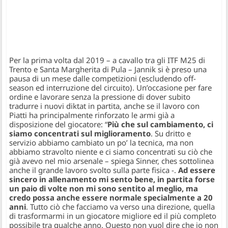
Per la prima volta dal 2019 – a cavallo tra gli ITF M25 di
Trento e Santa Margherita di Pula – Jannik si è preso una
pausa di un mese dalle competizioni (escludendo off-
season ed interruzione del circuito). Un’occasione per fare
ordine e lavorare senza la pressione di dover subito
tradurre i nuovi diktat in partita, anche se il lavoro con
Piatti ha principalmente rinforzato le armi già a
disposizione del giocatore:
“
Più che sul cambiamento, ci
siamo concentrati sul miglioramento
. Su dritto e
servizio abbiamo cambiato un po’ la tecnica, ma non
abbiamo stravolto niente e ci siamo concentrati su ciò che
già avevo nel mio arsenale –
spiega Sinner, ches sottolinea
anche il grande lavoro svolto sulla parte fisica -.
Ad essere
sincero in allenamento mi sento bene, in partita forse
un paio di volte non mi sono sentito al meglio, ma
credo possa anche essere normale specialmente a 20
anni
. Tutto ciò che facciamo va verso una direzione, quella
di trasformarmi in un giocatore migliore ed il più completo
possibile tra qualche anno. Questo non vuol dire che io non