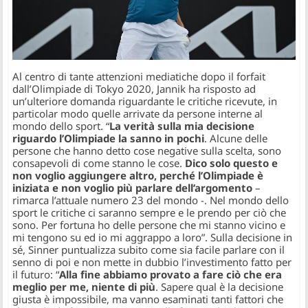
Al centro di tante attenzioni mediatiche dopo il forfait
dall’Olimpiade di Tokyo 2020, Jannik ha risposto ad
un’ulteriore domanda riguardante le critiche ricevute, in
particolar modo quelle arrivate da persone interne al
mondo dello sport.
“
La verità sulla mia decisione
riguardo l’Olimpiade la sanno in pochi
. Alcune delle
persone che hanno detto cose negative sulla scelta, sono
consapevoli di come stanno le cose.
Dico solo questo e
non voglio aggiungere altro, perché l’Olimpiade è
iniziata e non voglio più parlare dell’argomento
–
rimarca l’attuale numero 23 del mondo -.
Nel mondo dello
sport le critiche ci saranno sempre e le prendo per ciò che
sono. Per fortuna ho delle persone che mi stanno vicino e
mi tengono su ed io mi aggrappo a loro”.
Sulla decisione in
sé, Sinner puntualizza subito come sia facile parlare con il
senno di poi e non mette in dubbio l’investimento fatto per
il futuro:
“
Alla fine abbiamo provato a fare ciò che era
meglio per me, niente di più
. Sapere qual è la decisione
giusta è impossibile, ma vanno esaminati tanti fattori che