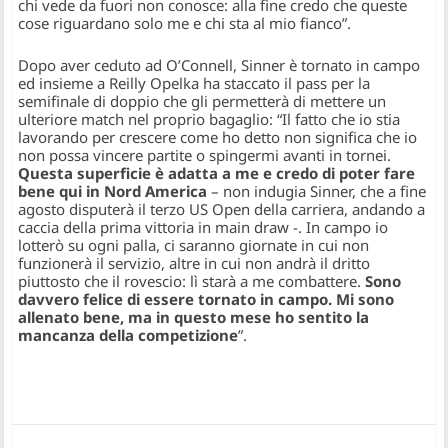
chi vede da fuori non conosce: alla fine credo che queste
cose riguardano solo me e chi sta al mio fianco”.
Dopo aver ceduto ad O’Connell, Sinner è tornato in campo
ed insieme a Reilly Opelka ha staccato il pass per la
semifinale di doppio che gli permetterà di mettere un
ulteriore match nel proprio bagaglio:
“Il fatto che io stia
lavorando per crescere come ho detto non significa che io
non possa vincere partite o spingermi avanti in tornei.
Questa superficie è adatta a me e credo di poter fare
bene qui in Nord America
–
non indugia Sinner, che a fine
agosto disputerà il terzo US Open della carriera, andando a
caccia della prima vittoria in main draw -.
In campo io
lotterò su ogni palla, ci saranno giornate in cui non
funzionerà il servizio, altre in cui non andrà il dritto
piuttosto che il rovescio: lì starà a me combattere.
Sono
davvero felice di essere tornato in campo. Mi sono
allenato bene, ma in questo mese ho sentito la
mancanza della competizione
”.