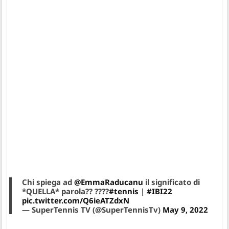
Chi spiega ad
@EmmaRaducanu
il significato di
*QUELLA* parola?? ????
#tennis
|
#IBI22
pic.twitter.com/Q6ieATZdxN
— SuperTennis TV (@SuperTennisTv)
May 9, 2022