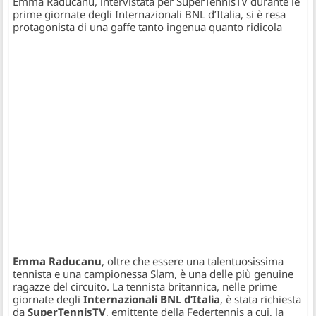
Emma Raducanu, intervistata per SuperTennisTV durante le
prime giornate degli Internazionali BNL d’Italia, si è resa
protagonista di una gaffe tanto ingenua quanto ridicola
Emma Raducanu
, oltre che essere una talentuosissima
tennista e una campionessa Slam, è una delle più genuine
ragazze del circuito. La tennista britannica, nelle prime
giornate degli
Internazionali BNL d’Italia
, è stata richiesta
da
SuperTennisTV
, emittente della Federtennis a cui, la