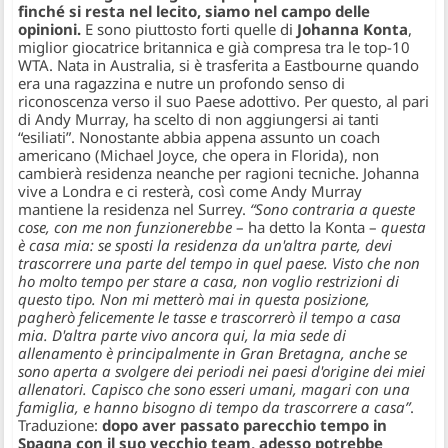
finché si resta nel lecito, siamo nel campo delle
opinioni.
E sono piuttosto forti quelle di
Johanna Konta
,
miglior giocatrice britannica e già compresa tra le top-10
WTA. Nata in Australia, si è trasferita a Eastbourne quando
era una ragazzina e nutre un profondo senso di
riconoscenza verso il suo Paese adottivo. Per questo, al pari
di Andy Murray, ha scelto di non aggiungersi ai tanti
“esiliati”. Nonostante abbia appena assunto un coach
americano (Michael Joyce, che opera in Florida), non
cambierà residenza neanche per ragioni tecniche. Johanna
vive a Londra e ci resterà, così come Andy Murray
mantiene la residenza nel Surrey.
“Sono contraria a queste
cose, con me non funzionerebbe
– ha detto la Konta –
questa
è casa mia: se sposti la residenza da un'altra parte, devi
trascorrere una parte del tempo in quel paese. Visto che non
ho molto tempo per stare a casa, non voglio restrizioni di
questo tipo. Non mi metterò mai in questa posizione,
pagherò felicemente le tasse e trascorrerò il tempo a casa
mia. D'altra parte vivo ancora qui, la mia sede di
allenamento è principalmente in Gran Bretagna, anche se
sono aperta a svolgere dei periodi nei paesi d'origine dei miei
allenatori. Capisco che sono esseri umani, magari con una
famiglia, e hanno bisogno di tempo da trascorrere a casa”
.
Traduzione:
dopo aver passato parecchio tempo in
Spagna con il suo vecchio team, adesso potrebbe