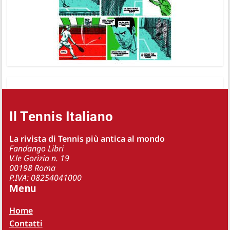
Il Tennis Italiano
La rivista di Tennis più antica al mondo
Fandango Libri
V.le Gorizia n. 19
00198 Roma
P.IVA: 08254041000
Menu
Home
Contatti