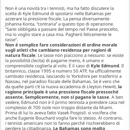
Non è una novità tra i tennisti, ma ha fatto discutere la
scelta di Kyle Edmund di spostarsi nelle Bahamas per
azzerare la pressione fiscale. La pensa diversamente
Johanna Konta, “contraria” a questo tipo di operazione.
“Sarei obbligata a passare del tempo nel Paese prescelto,
ma io voglio stare a casa mia. Pagherò felicemente le
tasse”.
Non è semplice fare considerazioni di ordine morale
sugli atleti che cambiano residenza per ragioni di
natura fiscale
. Le tasse non piacciono a nessuno: se esiste
la possibilità (lecita) di pagarne meno, è umano e
comprensibile coglierla al volo. È il caso di
Kyle Edmund
. Il
britannico, classe 1995 e numero 50 ATP, ha ufficialmente
cambiato residenza, lasciando lo Yorkshire per trasferirsi a
Nassau, nel paradiso fiscale delle Bahamas. Se è vero che
da quelle parti c'è la nuova accademia di Lleyton Hewitt,
la
ragione principale è una pressione fiscale pressoché
assente. Semplicemente, non si pagano le tasse
. A ben
vedere, Edmund non è il primo tennista a prendere casa nel
complesso di 700 isole non troppo distante da Miami.
Prima di lui lo aveva fatto Vasek Pospisil: si vocifera che
anche Eugenie Bouchard voglia fare lo stesso. Al contrario,
i tennisti americani non lo fanno perché rischierebbero di
perdere la cittadinanza.
Le Bahamas sono molto