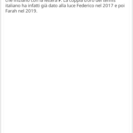
che iniziano con la lettera
F
. La coppia d’oro del tennis
italiano ha infatti già dato alla luce Federico nel 2017 e poi
Farah nel 2019.