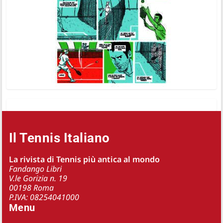
Il Tennis Italiano
La rivista di Tennis più antica al mondo
Fandango Libri
V.le Gorizia n. 19
00198 Roma
P.IVA: 08254041000
Menu