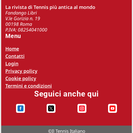
La rivista di Tennis più antica al mondo
Fandango Libri
V.le Gorizia n. 19
00198 Roma
P.IVA: 08254041000
Menu
Home
Contatti
Login
Privacy policy
Cookie policy
Termini e condizioni
Seguici anche qui




©
Il Tennis Italiano