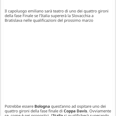
Il capoluogo emiliano sarà teatro di uno dei quattro gironi
della fase Finale se l’Italia supererà la Slovacchia a
Bratislava nelle qualificazioni del prossimo marzo
Potrebbe essere
Bologna
quest’anno ad ospitare uno dei
quattro gironi della fase finale di
Coppa Davis
. Ovviamente
se, come è nei pronostici, l’
Italia
si qualificherà superando