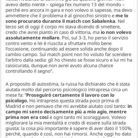
avevo detto niente
– spiega l’ex numero 13 del mondo –
perché ero ancora in gara e non volevo si sapesse, ma devo
ammettere che il problema è al ginocchio sinistro e
me lo
sono procurato durante il match con Sabalenka
. Nel
terzo set di oggi il corpo mi stava dicendo di smettere,
credo che avrei pianto in caso di vittoria, ma
io non volevo
assolutamente mollare
. Poi, sul 3-3, ho perso il servizio
contro vento e lei è riuscita a sfruttare molto bene
l’occasione, continuando ad essere solida anche dopo il
cambio campo. Sul match point non ho voluto far scendere
l’arbitro dalla sedia: gli ho chiesto se fosse sicuro e lui mi ha
rassicurata, dunque non avrei avuto alcuna chance
controllando il segno”.
A proposito di autostima, la russa ha dichiarato che è stata
aiutata molto dal percorso psicologico intrapresa circa un
mese fa:
“
Proseguirò certamente il lavoro con lo
psicologo.
Ho intrapreso questa strada poco prima di
Madrid e non pensavo che mi avrebbe aiutato così tanto:
in
campo mi sento decisamente più a mio agio, mentre
prima non era così
e ogni tanto mi scoraggiavo. Volevo
migliorare la mia mentalità e credo di essere sulla strada
giusta: la cosa più importante è sapere di aver dato il 100%,
perché, quando è così, non hai rimorsi. Anche oggi ho dato