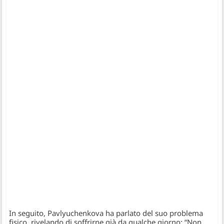
In seguito, Pavlyuchenkova ha parlato del suo problema
fisico, rivelando di soffrirne già da qualche giorno:
“Non